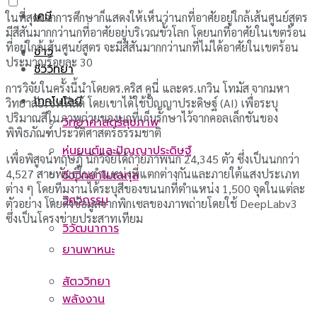
เคมี
ในที่สุดจากการศึกษาก็แสดงให้เห็นว่านกที่อาศัยอยู่ใกล้เส้นศูนย์สูตร
มีสีสันมากกว่านกที่อาศัยอยู่บริเวณขั้วโลก โดยนกที่อาศัยในเขตร้อน
ที่อยู่ใกล้เส้นศูนย์สูตร จะมีสีสันมากกว่านกที่ไม่ได้อาศัยในเขตร้อน
ข่าว
ประมาณร้อยละ 30
ชีววิทยา
การวิจัยในครั้งนี้นำโดยดร.คริส คูนี่ และดร.เกวิน โทมัส จากมหา
เทคโนโลยี
วิทยาลัยเชฟฟีลด์ โดยเขาได้ใช้ปัญญาประดิษฐ์ (AI) เพื่อระบุ
ปริมาณสีในภาพถ่ายของนกที่เก็บรักษาไว้จากคอลเล็กชันของ
วิทยาศาสตร์สุขภาพ
พิพิธภัณฑ์ประวัติศาสตร์ธรรมชาติ
หุ่นยนต์และปัญญาประดิษฐ์
เพื่อพิสูจน์ทฤษฎี นักวิจัยได้ถ่ายภาพนก 24,345 ตัว ซึ่งเป็นนกกว่า
4,527 สายพันธุ์ในตําแหน่งที่แตกต่างกันและภายใต้แสงประเภท
ชีววิทยาโมเลกุล
ต่าง ๆ โดยทีมงานได้ระบุสีของขนนกที่ตำแหน่ง 1,500 จุดในแต่ละ
วิศวกรรม
ตัวอย่าง โดยดึงข้อมูลจากพิกเซลของภาพถ่ายโดยใช้ DeepLabv3
ซึ่งเป็นโครงข่ายประสาทเทียม
วิวัฒนาการ
ยานพาหนะ
สัตววิทยา
พลังงาน