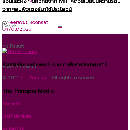
ร้อนแล้วไง? นักวิทย์จาก MIT คิดวิธีเปลี่ยนความร้อน
ปรัชญา
จากคอมพิวเตอร์มาใช้ประโยชน์
by
Peeravut Boonsat
04/03/2026
No Result
ส่งเสริมสังคมสร้างสรรค์ ด้วยการสื่อสารวิทยาศาสตร์
View All Result
© 2021
ThePrincipia
. All rights reserved.
The Principia Media
About Us
Staff Members
Contact Us