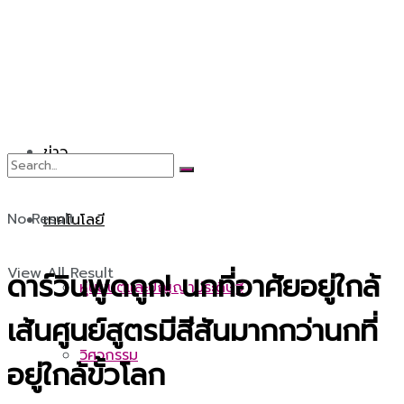
ข่าว
No Result
เทคโนโลยี
View All Result
ดาร์วินพูดถูก! นกที่อาศัยอยู่ใกล้
หุ่นยนต์และปัญญาประดิษฐ์
เส้นศูนย์สูตรมีสีสันมากกว่านกที่
วิศวกรรม
อยู่ใกล้ขั้วโลก