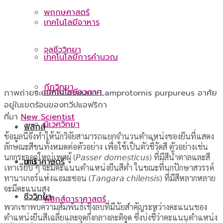
พฤกษศาสตร์
เทคโนโลยีอาหาร
จุลชีววิทยา
เทคโนโลยีการคำนวณ
กีฏวิทยา
เทคโนโลยีอวกาศ
ภาพถ่ายระยะใกล้ของขนนก Lamprotornis purpureus อาศัย
อยู่ในเขตร้อนของทวีปแอฟริกา
ที่มา
New Scientist
นิเวศวิทยา
ฟิสิกส์
ข้อมูลนี้จึงทำให้นักวิจัยสามารถแยกจำนวนตำแหน่งของยีนที่แสดง
ลักษณะสีขนทั้งหมดต่อตัวอย่าง เพื่อใช้เป็นตัวชี้วัดสี ตัวอย่างเช่น
นกกระจอกใหญ่เพศผู้ (𝘗𝘢𝘴𝘴𝘦𝘳 𝘥𝘰𝘮𝘦𝘴𝘵𝘪𝘤𝘶𝘴) ที่มีสีน้ำตาลและสี
ดาราศาสตร์
เคมี
เทาเรียบ ๆ จะมีคะแนนตำแหน่งยีนสีต่ำ ในขณะที่นกปักษาสวรรค์
ทานาเกอร์แห่งแอมะซอน (𝘛𝘢𝘯𝘨𝘢𝘳𝘢 𝘤𝘩𝘪𝘭𝘦𝘯𝘴𝘪𝘴) ที่มีสีหลากหลาย
จะมีคะแนนสูง
ชีววิทยา
ฟิสิกส์ดาราศาสตร์
พวกเขาพบความสัมพันธ์เชิงลบที่มีนัยสำคัญระหว่างคะแนนของ
ตำแหน่งยีนสีเฉลี่ยและจุดกึ่งกลางละติจูด ซึ่งบ่งชี้ว่าคะแนนตำแหน่ง