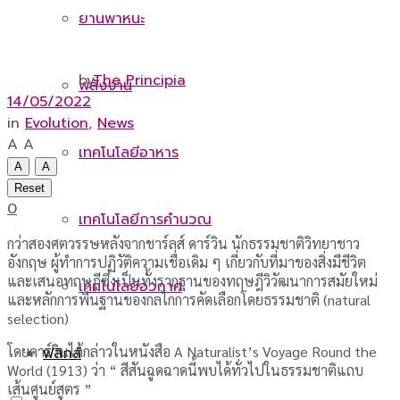
ยานพาหนะ
by
The Principia
พลังงาน
14/05/2022
in
Evolution
,
News
A
A
เทคโนโลยีอาหาร
A
A
Reset
0
เทคโนโลยีการคำนวณ
กว่าสองศตวรรษหลังจากชาร์ลส์ ดาร์วิน นักธรรมชาติวิทยาชาว
อังกฤษ ผู้ทำการปฏิวัติความเชื่อเดิม ๆ เกี่ยวกับที่มาของสิ่งมีชีวิต
และเสนอทฤษฎีซึ่งเป็นทั้งรากฐานของทฤษฎีวิวัฒนาการสมัยใหม่
เทคโนโลยีอวกาศ
และหลักการพื้นฐานของกลไกการคัดเลือกโดยธรรมชาติ (natural
selection)
โดยดาร์วินได้กล่าวในหนังสือ A Naturalist’s Voyage Round the
ฟิสิกส์
World (1913) ว่า “ สีสันฉูดฉาดนี้พบได้ทั่วไปในธรรมชาติแถบ
เส้นศูนย์สูตร ”