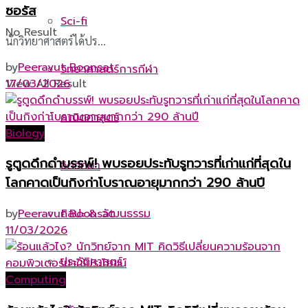
ซอรัส
Sci-fi
No Result
นักวิทยาศาสตร์ได้ปร...
by
Peeravut Boonsat
วิทยาศาสตร์การกีฬา
17/03/2026
View All Result
คณิตศาสตร์
Biology
รูตูดดึกดำบรรพ์! พบรอยประทับรูทวารที่เก่าแก่ที่สุดใน
จิตวิทยา
โลกคาดเป็นกิงก่าโบราณอายุมากกว่า 290 ล้านปี
ศิลปะ & วัฒนธรรม
by
Peeravut Boonsat
11/03/2026
ประวัติศาสตร์
Computing