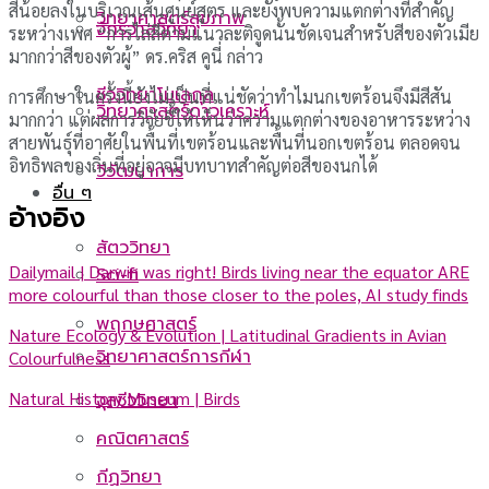
สีน้อยลงในบริเวณเส้นศูนย์สูตร และยังพบความแตกต่างที่สำคัญ
วิทยาศาสตร์สุขภาพ
จักรวาลวิทยา
ระหว่างเพศ “การไล่สีตามแนวละติจูดนั้นชัดเจนสำหรับสีของตัวเมีย
มากกว่าสีของตัวผู้” ดร.คริส คูนี่ กล่าว
ชีววิทยาโมเลกุล
การศึกษาในครั้งนี้ยังไม่เป็นที่แน่ชัดว่าทําไมนกเขตร้อนจึงมีสีสัน
วิทยาศาสตร์ดาวเคราะห์
มากกว่า แต่ผลการวิจัยชี้ให้เห็นว่าความแตกต่างของอาหารระหว่าง
สายพันธุ์ที่อาศัยในพื้นที่เขตร้อนและพื้นที่นอกเขตร้อน ตลอดจน
อิทธิพลของถิ่นที่อยู่อาจมีบทบาทสำคัญต่อสีของนกได้
วิวัฒนาการ
อื่น ๆ
อ้างอิง
สัตววิทยา
Dailymail | Darwin was right! Birds living near the equator ARE
Sci-fi
more colourful than those closer to the poles, AI study finds
พฤกษศาสตร์
Nature Ecology & Evolution | Latitudinal Gradients in Avian
วิทยาศาสตร์การกีฬา
Colourfulness
Natural History Museum | Birds
จุลชีววิทยา
คณิตศาสตร์
กีฏวิทยา