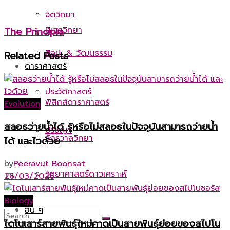
จิตวิทยา
นิเวศวิทยา
The Principia
ศิลปะ & วัฒนธรรม
Related
Posts
ดาราศาสตร์
ประวัติศาสตร์
ฟิสิกส์ดาราศาสตร์
Evolution
สลอธว่ายน้ำได้ รู้หรือไม่สลอธในปัจจุบันสามารถว่ายน้ำ
ปรัชญา
จักรวาลวิทยา
ได้ และไวด้วย
by
Peeravut Boonsat
วิทยาศาสตร์ดาวเคราะห์
26/03/2026
Biology
อื่น ๆ
ไดโนเสาร์สายพันธุ์ใหม่คาดเป็นสายพันธุ์ย่อยของสไปโน