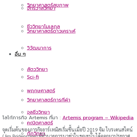
วิทยาศาสตร์สุขภาพ
จักรวาลวิทยา
ชีววิทยาโมเลกุล
วิทยาศาสตร์ดาวเคราะห์
วิวัฒนาการ
อื่น ๆ
สัตววิทยา
Sci-fi
พฤกษศาสตร์
วิทยาศาสตร์การกีฬา
จุลชีววิทยา
โลโก้ภารกิจ Artemis ที่มา :
Artemis program – Wikipedia
คณิตศาสตร์
จุดเริ่มต้นของภารกิจอาร์เทมิสเริ่มขึ้นเมื่อปี 2019 จิม ไบรเดนสไตน์
กีฏวิทยา
(Jim Bridenstine) ผู้อำนวยการนาซ่าในขณะนั้นได้ออกมาประกาศ