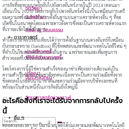
ภารกิจที่จะพามนุษย์กลับไปยังดวงจันทร์ภายในปี 2024 (ตอนมา
จิตวิทยา
เลื่อนเป็น 2025) โดยการกลับไปดวงจันทร์ครั้งนี้เป็นเหมือนการเตรี
นิเวศวิทยา
ยมความพร้อมสำหรับการตั้งถิ่นฐานบนดาวเคราะห์ดวงอื่น ๆ ที่จะ
เกิดขึ้นในอนาคตโดยเฉพาะดาวอังคารซึ่งจะเป็นดาวเคราะห์ดวงแรก
ที่เราจะเข้าไปตั้งถิ่นฐาน
ศิลปะ & วัฒนธรรม
ดาราศาสตร์
ทำให้เราอาจเปรียบเทียบได้ว่าการตั้งถิ่นฐานบนดวงจันทร์ก็เหมือน
กับกระบะทราย (Sandbox) ที่ใช้ทดสอบและพัฒนาเทคโนโลยีใหม่ ๆ
ประวัติศาสตร์
ที่จำเป็นในอนาคตในการตั้งถิ่นฐาน แพร่ขยายและเพิ่มพูนการ
ฟิสิกส์ดาราศาสตร์
สำรวจออกไปยังห้วงลึกของอวกาศ
โดยโครงการนี้มิใช่ความสำเร็จของนาซ่าเพียงอย่างเดียวแต่เป็น
ปรัชญา
ความสำเร็จของมนุษยชาติทุกคนเนื่องจากเป็นความร่วมมือทั้งจาก
จักรวาลวิทยา
ข้อตกลงในระดับนานาชาติและความร่วมมือจากบริษัทเอกชนที่
พร้อมเป็นส่วนหนึ่งในภารกิจอันยิ่งใหญ่นี้
วิทยาศาสตร์ดาวเคราะห์
อะไรคือสิ่งที่เราจะได้รับจากการกลับไปครั้ง
นี้
อื่น ๆ
ตลอดระยะเวลา 50 ปีมานี้ มนุษย์ได้บ่มเพาะและพัฒนาเทคโนโลยี