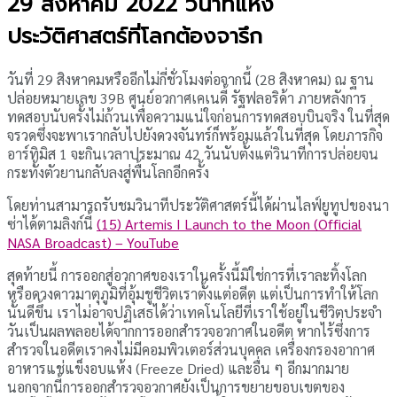
29 สิงหาคม 2022 วินาทีแห่ง
ประวัติศาสตร์ที่โลกต้องจารึก
วันที่ 29 สิงหาคมหรืออีกไม่กี่ชั่วโมงต่อจากนี้ (28 สิงหาคม) ณ ฐาน
ปล่อยหมายเลข 39B ศูนย์อวกาศเคเนดี้ รัฐฟลอริด้า ภายหลังการ
ทดสอบนับครั้งไม่ถ้วนเพื่อความแน่ใจก่อนการทดสอบบินจริง ในที่สุด
จรวดซึ่งจะพาเรากลับไปยังดวงจันทร์ก็พร้อมแล้วในที่สุด โดยภารกิจ
อาร์ทิมิส 1 จะกินเวลาประมาณ 42 วันนับตั้งแต่วินาทีการปล่อยจน
กระทั้งตัวยานกลับลงสู่พื้นโลกอีกครั้ง
โดยท่านสามารถรับชมวินาทีประวัติศาสตร์นี้ได้ผ่านไลฟ์ยูทูปของนา
ซ่าได้ตามลิงก์นี้
(15) Artemis I Launch to the Moon (Official
NASA Broadcast) – YouTube
สุดท้ายนี้ การออกสู่อวกาศของเราในครั้งนี้มิใช่การที่เราละทิ้งโลก
หรือดวงดาวมาตุภูมิที่อุ้มชูชีวิตเราตั้งแต่อดีต แต่เป็นการทำให้โลก
นั้นดีขึ้น เราไม่อาจปฏิเสธได้ว่าเทคโนโลยีที่เราใช้อยู่ในชีวิตประจำ
วันเป็นผลพลอยได้จากการออกสำรวจอวกาศในอดีต หากไร้ซึ่งการ
สำรวจในอดีตเราคงไม่มีคอมพิวเตอร์ส่วนบุคคล เครื่องกรองอากาศ
อาหารแช่แข็งอบแห้ง (Freeze Dried) และอื่น ๆ อีกมากมาย
นอกจากนี้การออกสำรวจอวกาศยังเป็นการขยายขอบเขตของ