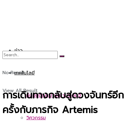
ข่าว
No Result
เทคโนโลยี
View All Result
การเดินทางกลับสู่ดวงจันทร์อีก
หุ่นยนต์และปัญญาประดิษฐ์
ครั้งกับภารกิจ Artemis
วิศวกรรม