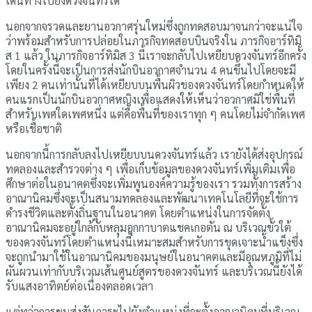
เดินทางไปยังดวงจันทร์ได้
นอกจากจรวดและยานอวกาศรุ่นใหม่ซึ่งถูกทดสอบมาจนกว่าจะแน่ใจ
ว่าพร้อมสำหรับการปล่อยในภารกิจทดสอบบินจริงใน ภารกิจอาร์ทิมิ
ส 1 แล้ว ในภารกิจอาร์ทิมิส 3 นี้เราจะกลับไปเหยียบดวงจันทร์อีกครั้ง
โดยในครั้งนี้จะเป็นการส่งนักบินอวกาศจำนวน 4 คนขึ้นไปโดยจะมี
เพียง 2 คนเท่านั้นที่ได้เหยียบบนพื้นผิวของดวงจันทร์โดยกำหนดให้
คนแรกเป็นนักบินอวกาศหญิงเพื่อแสดงให้เห็นว่าอวกาศมิใช่พื้นที่
สำหรับเพศใดเพศหนึ่ง แต่คือพื้นที่ของเราทุก ๆ คนโดยไม่จำกัดเพศ
หรือเชื้อชาติ
นอกจากนี้การกลับลงไปเหยียบบนดวงจันทร์แล้ว เรายังได้ส่งอุปกรณ์
ทดลองและสำรวจต่าง ๆ เพื่อเก็บข้อมูลของดวงจันทร์เพิ่มเติมเพื่อ
ศึกษาต่อในอนาคตซึ่งจะเพิ่มพูนองค์ความรู้ของเรา รวมทั้งการสร้าง
อาณานิคมซึ่งจะเป็นสนามทดลองและพัฒนาเทคโนโลยีที่จะใช้การ
ดำรงชีวิตและตั้งถิ่นฐานในอนาคต โดยตำแหน่งในการจัดตั้ง
อาณานิคมจะอยู่ใกล้กับหลุมอุกกาบาตแชคเกอตัน ณ บริเวณขั้วใต้
ของดวงจันทร์โดยตำแหน่งนี้เหมาะสมสำหรับการขุดเจาะน้ำแข็งซึ่ง
จะถูกนำมาใช้ในอาณานิคมของมนุษย์ในอนาคตและมีอุณหภูมิที่ไม่
ผันผวนเท่ากับบริเวณเส้นศูนย์สูตรของดวงจันทร์ และบริเวณนี้ยังได้
รับแสงอาทิตย์ต่อเนื่องตลอดเวลา
แต่ทว่าการขนส่งสัมภาระไปยังตำแหน่งที่จะตั้งอาณานิคมที่บริเวณ