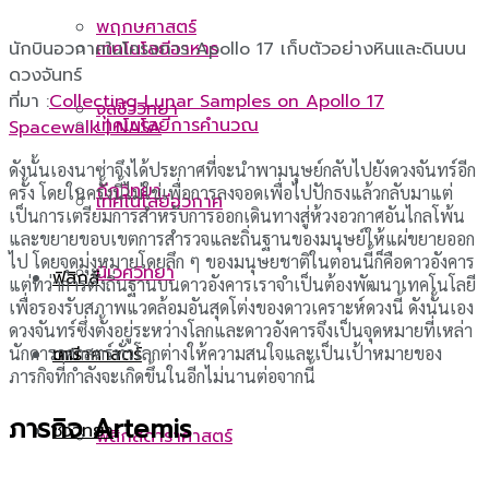
พฤกษศาสตร์
นักบินอวกาศในโครงการ Apollo 17 เก็บตัวอย่างหินและดินบน
เทคโนโลยีอาหาร
ดวงจันทร์
ที่มา :
Collecting Lunar Samples on Apollo 17
จุลชีววิทยา
เทคโนโลยีการคำนวณ
Spacewalk | NASA
ดังนั้นเองนาซ่าจึงได้ประกาศที่จะนำพามนุษย์กลับไปยังดวงจันทร์อีก
กีฏวิทยา
ครั้ง โดยในครั้งนี้ไม่ใช่เพื่อการลงจอดเพื่อไปปักธงแล้วกลับมาแต่
เทคโนโลยีอวกาศ
เป็นการเตรียมการสำหรับการออกเดินทางสู่ห้วงอวกาศอันไกลโพ้น
และขยายขอบเขตการสำรวจและถิ่นฐานของมนุษย์ให้แผ่ขยายออก
ไป โดยจุดมุ่งหมายโดยลึก ๆ ของมนุษยชาติในตอนนี้ก็คือดาวอังคาร
นิเวศวิทยา
ฟิสิกส์
แต่ทว่าการตั้งถิ่นฐานบนดาวอังคารเราจำเป็นต้องพัฒนาเทคโนโลยี
เพื่อรองรับสภาพแวดล้อมอันสุดโต่งของดาวเคราะห์ดวงนี้ ดังนั้นเอง
ดวงจันทร์ซึ่งตั้งอยู่ระหว่างโลกและดาวอังคารจึงเป็นจุดหมายที่เหล่า
นักดาราศาสตร์ทั่วโลกต่างให้ความสนใจและเป็นเป้าหมายของ
ดาราศาสตร์
เคมี
ภารกิจที่กำลังจะเกิดขึ้นในอีกไม่นานต่อจากนี้
ภารกิจ Artemis
ชีววิทยา
ฟิสิกส์ดาราศาสตร์