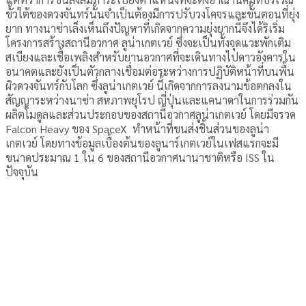
ขั้วใต้ของดวงจันทร์นั้นจำเป็นต้องมีการปรับวงโคจรและขั้นตอนที่ยุ่ง
ยาก ทางนาซ่าเล็งเห็นถึงปัญหาที่เกิดจากความยุ่งยากนี้จึงได้ริเริ่ม
โครงการสร้างสถานีอวกาศ ลูน่าเกตเวย์ ซึ่งจะเป็นทั้งจุดแวะพักเติม
สเบียงและเชื้อเพลิงสำหรับยานอวกาศที่จะเดินทางไปดาวอังคารใน
อนาคตและยังเป็นตัวกลางเชื่อมต่อระหว่างการปฏิบัติหน้าที่บนพื้น
ผิวดวงจันทร์กับโลก ซึ่งลูน่าเกตเวย์ นี้เกิดจากการลงนามข้อตกลงใน
สัญญาระหว่างนาซ่า สหภาพยุโรป ญี่ปุ่นและแคนาดาในการร่วมกัน
ผลิตโมดูลและส่วนประกอบของสถานีอวกาศลูน่าเกตเวย์ โดยมีจรวด
Falcon Heavy ของ SpaceX ทำหน้าที่ขนส่งชิ้นส่วนของลูน่า
เกตเวย์ โดยทางข้อมูลเบื้องต้นของลูนาร์เกตเวย์ในเฟสแรกจะมี
ขนาดประมาณ 1 ใน 6 ของสถานีอวกาศนานาชาติหรือ ISS ใน
ปัจจุบัน