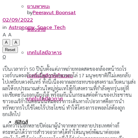
ยานพาหนะ
by
Peeravut Boonsat
02/09/2022
in
Astronomy
,
Space Tech
พลังงาน
A
A
A
A
Reset
เทคโนโลยีอาหาร
0
เป็นเวลากว่า 50 ปีนับตั้งแต่ภาพถ่ายทอดสดของกล้องหน้ารถโร
เวอร์บนดวงจันทร์เมื่อภารกิจอะพอลโล่ 17 มนุษยชาติก็ไม่เคยกลับ
เทคโนโลยีการคำนวณ
ไปเหยียบดวงจันทร์ ทั้งนี้เนื่องจากผลกระทบของสงครามเวียดนามส่ง
ผลให้งบประมาณส่วนใหญ่ทุ่มเทให้กับสงครามที่กำลังคุกกรุ่นอยู่ที่
เอเชียตะวันออกเฉียงใต้ พร้อมกันนั้นกระแสต่อต้านของประชาชน
เทคโนโลยีอวกาศ
ชาวอเมริกาในตอนนั้นที่มองว่าการเดินทางไปอวกาศคือการนำ
ทรัพยากรไปใช้โดยไร้ประโยชน์ ทำให้โครงการอพอลโล่ต้องถูก
ยกเลิกไป
ฟิสิกส์
แต่ทว่าในอีกหลายปีต่อมาผู้นำจากหลากหลายประเทศต่างก็
ตระหนักได้ว่าการสำรวจอวกาศได้ทำให้มนุษย์พัฒนาต่อยอด