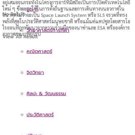
อยู่เสมอจนกระทั้งในโครงการอาร์ทิมิสถือเป็นการเปิดตัวเทคโนโลยี
ใหม่ ๆ ซึ่งจะถูกใช้ในการตั้งถิ่นฐานและการเดินทางบนอวกาศใน
Sci-fi
No Result
อนาคตไม่ว่าจะเป็น Space Launch System หรือ SLS จรวดที่ทรง
พลังที่สุดในประวัติศาสตร์มนุษยชาติ หรือแม้แต่แคปซูลโดยสารโอ
ไรออนที่ถูกพัฒนาจากความร่วมมือของนาซ่าและ ESA หรือองค์การ
วิทยาศาสตร์การกีฬา
อวกาศสหภาพยุโรป
View All Result
คณิตศาสตร์
จิตวิทยา
ศิลปะ & วัฒนธรรม
ประวัติศาสตร์