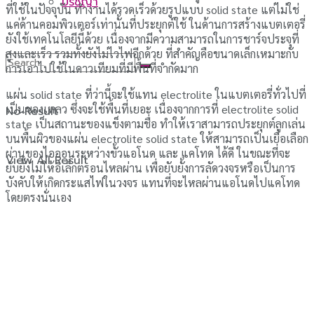
ปรัชญา
ที่ใช้ในปัจจุบัน ทำงานได้รวดเร็วด้วยรูปแบบ solid state แต่ไม่ใช่
แค่ด้านคอมพิวเตอร์เท่านั้นที่ประยุกต์ใช้ ในด้านการสร้างแบตเตอรี่
ยังใช้เทคโนโลยีนี้ด้วย เนื่องจากมีความสามารถในการชาร์จประจุที่
สูงและเร็ว รวมทั้งยังไม่ไวไฟอีกด้วย ที่สำคัญคือขนาดเล็กเหมาะกับ
การเอาไปใช้ในดาวเทียมที่มีพื้นที่จำกัดมาก
แผ่น solid state ที่ว่านี้จะใช้แทน electrolite ในแบตเตอรี่ทั่วไปที่
เป็นของเหลว ซึ่งจะใช้พื้นที่เยอะ เนื่องจากการที่ electrolite solid
No Result
state เป็นสถานะของแข็งตามชื่อ ทำให้เราสามารถประยุกต์ลูกเล่น
บนพื้นผิวของแผ่น electrolite solid state ให้สามารถเป็นเยื่อเลือก
ผ่านของไอออนระหว่างขั้วแอโนด และ แคโทด ได้ดี ในขณะที่จะ
View All Result
ยับยั้งไม่ให้อิเล็กตรอนไหลผ่าน เพื่อยับยั้งการลัดวงจรหรือเป็นการ
บังคับให้เกิดกระแสไฟในวงจร แทนที่จะไหลผ่านแอโนดไปแคโทด
โดยตรงนั่นเอง