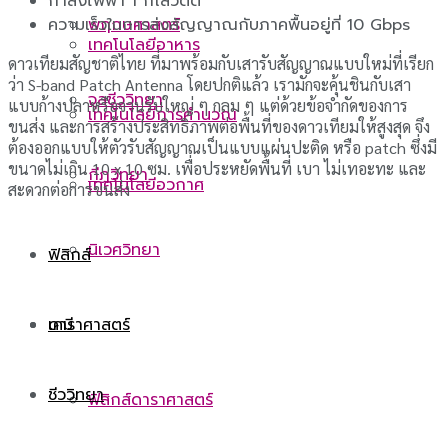
กำลังไฟฟ้า 1 กิโลวัตต์
พฤกษศาสตร์
ความเร็วในการส่งสัญญาณกับภาคพื้นอยู่ที่ 10 Gbps
เทคโนโลยีอาหาร
ดาวเทียมสัญชาติไทย ที่มาพร้อมกับเสารับสัญญาณแบบใหม่ที่เรียก
ว่า S-band Patch Antenna โดยปกติแล้ว เรามักจะคุ้นชินกับเสา
จุลชีววิทยา
แบบก้างปลาหรือจานรับใหญ่ ๆ กลม ๆ แต่ด้วยข้อจำกัดของการ
เทคโนโลยีการคำนวณ
ขนส่ง และการสร้างประสิทธิภาพต่อพื้นที่ของดาวเทียมให้สูงสุด จึง
ต้องออกแบบให้ตัวรับสัญญาณเป็นแบบแผ่นปะติด หรือ patch ซึ่งมี
ขนาดไม่เกิน 10 x 10 ซม. เพื่อประหยัดพื้นที่ เบา ไม่เทอะทะ และ
กีฏวิทยา
เทคโนโลยีอวกาศ
สะดวกต่อการขนส่ง
นิเวศวิทยา
ฟิสิกส์
ดาราศาสตร์
เคมี
ชีววิทยา
ฟิสิกส์ดาราศาสตร์