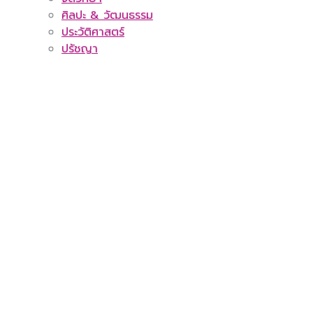
ศิลปะ & วัฒนธรรม
ประวัติศาสตร์
ปรัชญา