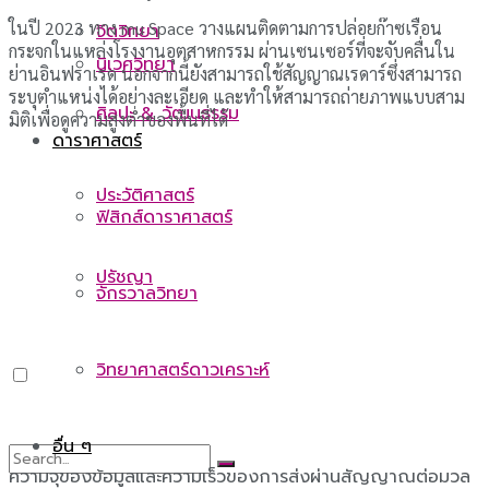
ในปี 2023 ทาง mu Space วางแผนติดตามการปล่อยก๊าซเรือน
จิตวิทยา
กระจกในแหล่งโรงงานอุตสาหกรรม ผ่านเซนเซอร์ที่จะจับคลื่นใน
นิเวศวิทยา
ย่านอินฟราเรด นอกจากนี้ยังสามารถใช้สัญญาณเรดาร์ซึ่งสามารถ
ระบุตำแหน่งได้อย่างละเอียด และทำให้สามารถถ่ายภาพแบบสาม
ศิลปะ & วัฒนธรรม
มิติเพื่อดูความสูงต่ำของพื้นที่ได้
ดาราศาสตร์
ประวัติศาสตร์
ฟิสิกส์ดาราศาสตร์
ปรัชญา
จักรวาลวิทยา
วิทยาศาสตร์ดาวเคราะห์
อื่น ๆ
ความจุของข้อมูลและความเร็วของการส่งผ่านสัญญาณต่อมวล