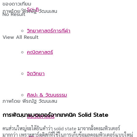
ของดาวเทียม
Sci-fi
ภาพโดย พีรณัฐ วัฒนเสน
No Result
วิทยาศาสตร์การกีฬา
View All Result
คณิตศาสตร์
จิตวิทยา
ศิลปะ & วัฒนธรรม
ภาพโดย พีรณัฐ วัฒนเสน
การพัฒนาแบตเตอร์จากเทคนิค Solid State
ประวัติศาสตร์
คนส่วนใหญ่จะได้ยินคำว่า solid state มาจากฝั่งคอมพิวเตอร์
มากกว่า เพราะฮาร์ดดิสก์ที่ใช้ในการเก็บข้อมูลคอมพิวเตอร์แบบใหม่