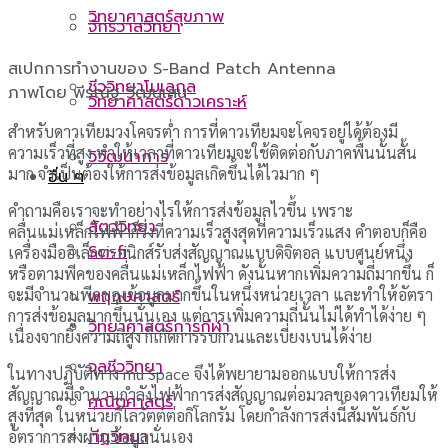
วิทยาศาสตร์สุขภาพ
จักรวาลวิทยา
สเปกการทำงานของ S-Band Patch Antenna
ชีววิทยาโมเลกุล
ภาพโดย พีรณัฐ วัฒนเสน
วิทยาศาสตร์ดาวเคราะห์
สำหรับดาวเทียมวงโคจรตํ่า การที่ดาวเทียมจะโคจรอยู่ได้ต้องมี
ความเร็วที่สูง ทำให้เวลาที่ดาวเทียมจะใช้ติดต่อกับภาคพื้นนั้นสั้น
วิวัฒนาการ
มาก จำเป็นต้องให้การส่งข้อมูลเกิดขึ้นได้ไวมาก ๆ
อื่น ๆ
คำถามคือเราจะทำอย่างไรให้การส่งข้อมูลไวขึ้น เพราะ
สัตววิทยา
คลื่นแม่เหล็กไฟฟ้าก็วิ่งที่ความเร็วสูงสุดที่ความเร็วแสง คำตอบก็คือ
Sci-fi
เครื่องมืออิเล็กทรอนิกส์รับส่งสัญญาณแบบดิจิตอล แบบศูนย์หนึ่ง
หรือตามพีคของคลื่นแม่เหล็กไฟฟ้า ดังนั้นหากเพิ่มความถี่มากขึ้น ก็
จะมีจำนวนพีคของข้อมูลมากขึ้นในหนึ่งหน่วยเวลา และทำให้อัตรา
พฤกษศาสตร์
การส่งข้อมูลมากขึ้นนั่นเอง แต่การเพิ่มความถี่นั้นไม่ได้ทำได้ง่าย ๆ
วิทยาศาสตร์การกีฬา
เนื่องจากยิ่งความถี่สูง ก็เกิดการรบกวนและเบี่ยงเบนได้ง่าย
จุลชีววิทยา
ในทางปฏิบัติทาง mu Space จึงได้พยายามออกแบบให้การส่ง
สัญญาณมีจำนวนกำลังไฟฟ้าการส่งสัญญาณต่อมวลของดาวเทียมให้
คณิตศาสตร์
สูงที่สุด ในหน่วยกิโลวัตต์ต่อกิโลกรัม โดยกำลังการส่งนี้สัมพันธ์กับ
กีฏวิทยา
อัตราการส่งผ่านข้อมูลนั่นเอง