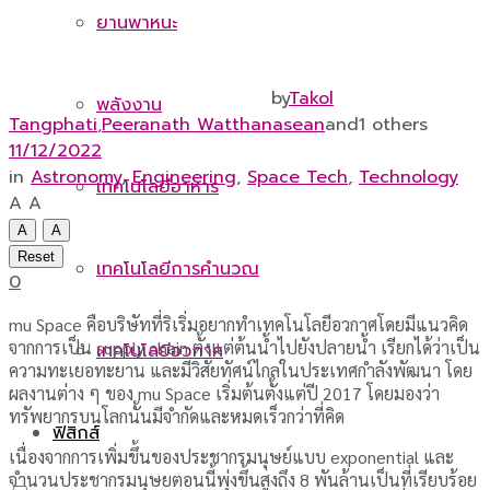
ยานพาหนะ
by
Takol
พลังงาน
Tangphati
,
Peeranath Watthanasean
and
1 others
11/12/2022
in
Astronomy
,
Engineering
,
Space Tech
,
Technology
เทคโนโลยีอาหาร
A
A
A
A
Reset
เทคโนโลยีการคำนวณ
0
mu Space คือบริษัทที่ริเริ่มอยากทำเทคโนโลยีอวกาศโดยมีแนวคิด
จากการเป็น supply chain ตั้งแต่ต้นนํ้าไปยังปลายนํ้า เรียกได้ว่าเป็น
เทคโนโลยีอวกาศ
ความทะเยอทะยาน และมีวิสัยทัศน์ไกลในประเทศกำลังพัฒนา โดย
ผลงานต่าง ๆ ของ mu Space เริ่มต้นตั้งแต่ปี 2017 โดยมองว่า
ทรัพยากรบนโลกนั้นมีจำกัดและหมดเร็วกว่าที่คิด
ฟิสิกส์
เนื่องจากการเพิ่มขึ้นของประชากรมนุษย์แบบ exponential และ
จำนวนประชากรมนุษยตอนนี้พุ่งขึ้นสูงถึง 8 พันล้านเป็นที่เรียบร้อย