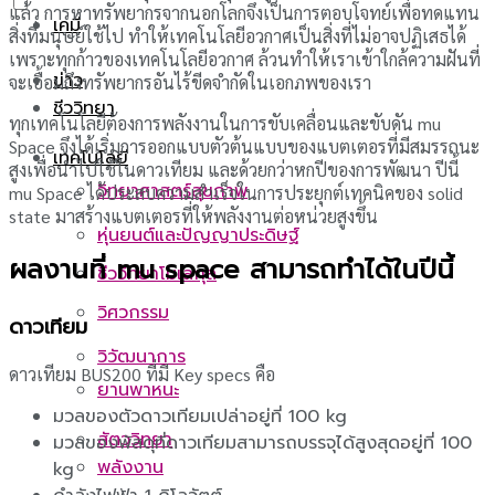
แล้ว การหาทรัพยากรจากนอกโลกจึงเป็นการตอบโจทย์เพื่อทดแทน
เคมี
สิ่งที่มนุษย์ใช้ไป ทำให้เทคโนโลยีอวกาศเป็นสิ่งที่ไม่อาจปฏิเสธได้
เพราะทุกก้าวของเทคโนโลยีอวกาศ ล้วนทำให้เราเข้าใกล้ความฝันที่
ข่าว
จะเอื้อมถึงทรัพยากรอันไร้ขีดจำกัดในเอกภพของเรา
ชีววิทยา
ทุกเทคโนโลยีต้องการพลังงานในการขับเคลื่อนและขับดัน mu
Space จึงได้เริ่มการออกแบบตัวต้นแบบของแบตเตอรที่มีสมรรถนะ
เทคโนโลยี
สูงเพื่อนำไปใช้ในดาวเทียม และด้วยกว่าหกปีของการพัฒนา ปีนี้
วิทยาศาสตร์สุขภาพ
mu Space ได้ประสบความสำเร็จในการประยุกต์เทคนิคของ solid
state มาสร้างแบตเตอรที่ให้พลังงานต่อหน่วยสูงขึ้น
หุ่นยนต์และปัญญาประดิษฐ์
ผลงานที่ mu space สามารถทำได้ในปีนี้
ชีววิทยาโมเลกุล
วิศวกรรม
ดาวเทียม
วิวัฒนาการ
ดาวเทียม BUS200 ที่มี Key specs คือ
ยานพาหนะ
มวลของตัวดาวเทียมเปล่าอยู่ที่ 100 kg
สัตววิทยา
มวลของพัสดุที่ดาวเทียมสามารถบรรจุได้สูงสุดอยู่ที่ 100
พลังงาน
kg