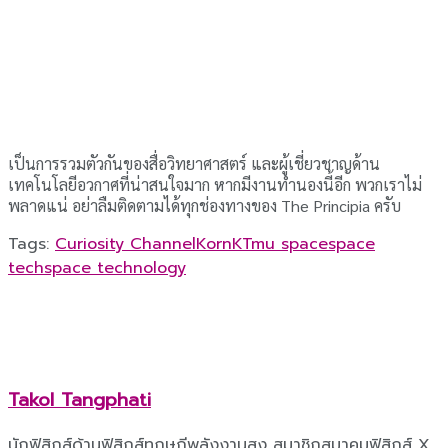
เป็นการรวมตัวกันของสื่อวิทยาศาสตร์ และผู้เชี่ยวชาญด้าน
เทคโนโลยีอวกาศที่น่าสนใจมาก หากมีงานทำนองนี้อีก พวกเราไม่
พลาดแน่ อย่าลืมติดตามได้ทุกช่องทางของ The Principia ครับ
Tags:
Curiosity Channel
KornKT
mu space
space
tech
space technology
Takol Tangphati
นักฟิสิกส์ด้านฟิสิกส์ทฤษฎีพลังงานสูง สมาชิกสมาคมฟิสิกส์ X