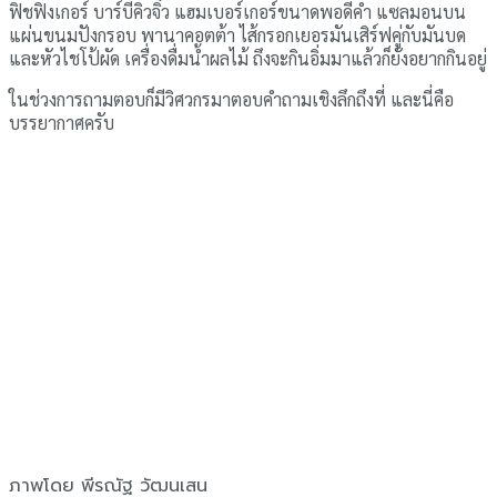
ฟิชฟิงเกอร์ บาร์บีคิวจิ๋ว แฮมเบอร์เกอร์ขนาดพอดีคำ แซลมอนบน
แผ่นขนมปังกรอบ พานาคอตต้า ไส้กรอกเยอรมันเสิร์ฟคู่กับมันบด
และหัวไชโป้ผัด เครื่องดื่มน้ำผลไม้ ถึงจะกินอิ่มมาแล้วก็ยังอยากกินอยู่
ในช่วงการถามตอบก็มีวิศวกรมาตอบคำถามเชิงลึกถึงที่ และนี่คือ
บรรยากาศครับ
ภาพโดย พีรณัฐ วัฒนเสน