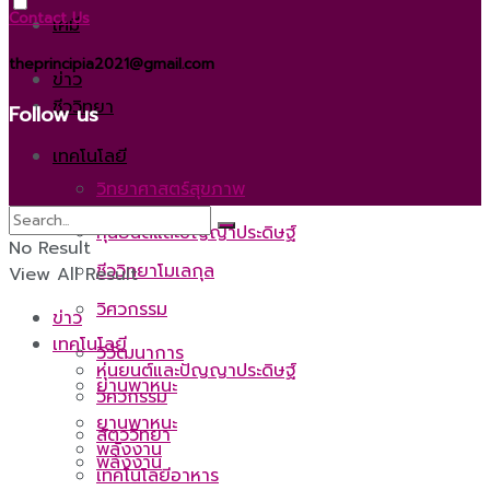
Contact Us
เคมี
theprincipia2021@gmail.com
ข่าว
ชีววิทยา
Follow us
เทคโนโลยี
วิทยาศาสตร์สุขภาพ
หุ่นยนต์และปัญญาประดิษฐ์
No Result
ชีววิทยาโมเลกุล
View All Result
วิศวกรรม
ข่าว
เทคโนโลยี
วิวัฒนาการ
หุ่นยนต์และปัญญาประดิษฐ์
ยานพาหนะ
วิศวกรรม
ยานพาหนะ
สัตววิทยา
พลังงาน
พลังงาน
เทคโนโลยีอาหาร