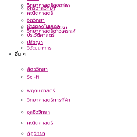
วิทยาศาสตร์สุขภาพ
วิทยาศาสตร์การกีฬา
จักรวาลวิทยา
คณิตศาสตร์
จิตวิทยา
ชีววิทยาโมเลกุล
ศิลปะ & วัฒนธรรม
วิทยาศาสตร์ดาวเคราะห์
ประวัติศาสตร์
ปรัชญา
วิวัฒนาการ
อื่น ๆ
สัตววิทยา
Sci-fi
พฤกษศาสตร์
วิทยาศาสตร์การกีฬา
จุลชีววิทยา
คณิตศาสตร์
กีฏวิทยา