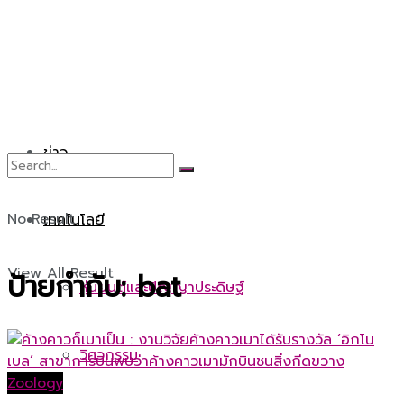
ข่าว
No Result
เทคโนโลยี
View All Result
ป้ายกำกับ:
bat
หุ่นยนต์และปัญญาประดิษฐ์
วิศวกรรม
Zoology