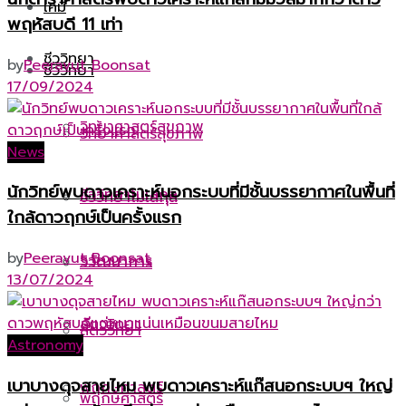
เคมี
พฤหัสบดี 11 เท่า
ชีววิทยา
by
Peeravut Boonsat
ชีววิทยา
17/09/2024
วิทยาศาสตร์สุขภาพ
วิทยาศาสตร์สุขภาพ
News
นักวิทย์พบดาวเคราะห์นอกระบบที่มีชั้นบรรยากาศในพื้นที่
ชีววิทยาโมเลกุล
ชีววิทยาโมเลกุล
ใกล้ดาวฤกษ์เป็นครั้งแรก
by
Peeravut Boonsat
วิวัฒนาการ
วิวัฒนาการ
13/07/2024
สัตววิทยา
สัตววิทยา
Astronomy
เบาบางดุจสายไหม พบดาวเคราะห์แก๊สนอกระบบฯ ใหญ่
พฤกษศาสตร์
พฤกษศาสตร์