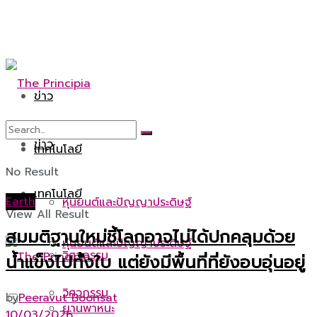
ข่าว
ข่าว
เทคโนโลยี
No Result
เทคโนโลยี
Earth
หุ่นยนต์และปัญญาประดิษฐ์
View All Result
สมมติฐานใหม่ชี้โลกอาจไม่ได้ปกคลุมด้วย
หุ่นยนต์และปัญญาประดิษฐ์
วิศวกรรม
น้ำแข็งไปทั้งใบ แต่ยังมีพื้นที่ที่ยังอบอุ่นอยู่
วิศวกรรม
by
Peeravut Boonsat
ยานพาหนะ
10/03/2026