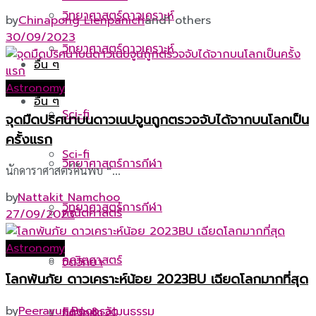
วิทยาศาสตร์ดาวเคราะห์
by
Chinapong Lienpanich
and
1 others
30/09/2023
วิทยาศาสตร์ดาวเคราะห์
อื่น ๆ
Astronomy
อื่น ๆ
Sci-fi
จุดมืดปริศนาบนดาวเนปจูนถูกตรวจจับได้จากบนโลกเป็น
ครั้งแรก
Sci-fi
วิทยาศาสตร์การกีฬา
นักดาราศาสตร์ค้นพบ “...
by
Nattakit Namchoo
วิทยาศาสตร์การกีฬา
คณิตศาสตร์
27/09/2023
Astronomy
คณิตศาสตร์
จิตวิทยา
โลกพ้นภัย ดาวเคราะห์น้อย 2023BU เฉียดโลกมากที่สุด
by
Peeravut Boonsat
ศิลปะ & วัฒนธรรม
จิตวิทยา