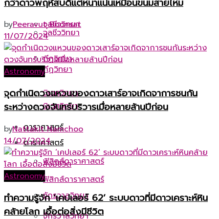
กว่าดาวพฤหัสบดีแต่หนาแน่นเหมือนขนมสายไหม
จุลชีววิทยา
by
Peeravut Boonsat
จุลชีววิทยา
11/07/2024
กีฏวิทยา
กีฏวิทยา
Astronomy
จุดกำเนิดวงแหวนของดาวเสาร์อาจเกิดจาการชนกัน
นิเวศวิทยา
นิเวศวิทยา
ระหว่างดวงจันทร์บริวารเมื่อหลายล้านปีก่อน
ดาราศาสตร์
by
Nattakit Namchoo
14/07/2024
ดาราศาสตร์
ฟิสิกส์ดาราศาสตร์
Astronomy
ฟิสิกส์ดาราศาสตร์
จักรวาลวิทยา
ทำความรู้จัก ‘เคปเลอร์ 62’ ระบบดาวที่มีดาวเคราะห์หิน
คล้ายโลก เอื้อต่อสิ่งมีชีวิต
จักรวาลวิทยา