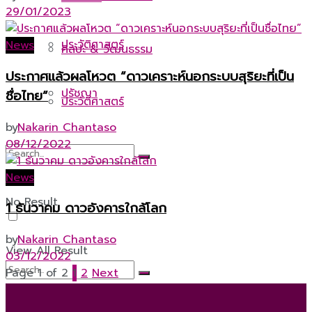
29/01/2023
ประวัติศาสตร์
News
ศิลปะ & วัฒนธรรม
ประกาศแล้วผลโหวต “ดาวเคราะห์นอกระบบสุริยะที่เป็น
ปรัชญา
ชื่อไทย”
ประวัติศาสตร์
by
Nakarin Chantaso
08/12/2022
ปรัชญา
News
No Result
1 ธันวาคม ดาวอังคารใกล้โลก
by
Nakarin Chantaso
View All Result
03/12/2022
Page 1 of 2
1
2
Next