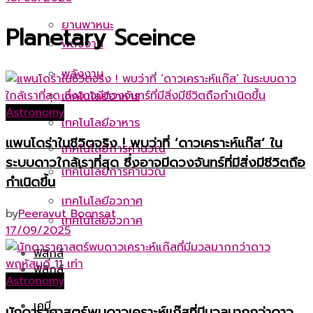
ยานพาหนะ
Planetary Sceince
พลังงาน
พลังงาน
เทคโนโลยีอาหาร
Astronomy
เทคโนโลยีอาหาร
แพนโดร่าในชีวิตจริง ! พบว่าที่ ‘ดาวเคราะห์แก๊ส’ ใน
เทคโนโลยีการคำนวณ
ระบบดาวใกล้เราที่สุด ซึ่งอาจมีดวงจันทร์ที่มีสิ่งมีชีวิตถือ
เทคโนโลยีการคำนวณ
กำเนิดขึ้น
เทคโนโลยีอวกาศ
by
Peeravut Boonsat
เทคโนโลยีอวกาศ
17/09/2025
ฟิสิกส์
ฟิสิกส์
Astronomy
เคมี
นักดาราศาสตร์พบดาวเคราะห์แก๊สที่มีมวลมากกว่าดาว