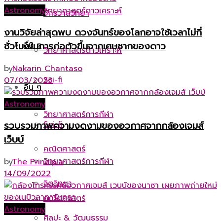
Astronomy
วิทยาศาสตร์ดาวเคราะห์
จักรวาลวิทยา
งานวิจัยล่าสุดพบ ดวงจันทร์ของโลกอาจใช้เวลาไม่กี่
อื่น ๆ
ชั่วโมงในการก่อตัวขึ้นจากเศษซากของดาว
วิทยาศาสตร์ดาวเคราะห์
by
Nakarin Chantaso
Sci-fi
07/03/2023
อื่น ๆ
Astronomy
วิทยาศาสตร์การกีฬา
Sci-fi
รวบรวมภาพความงดงามของอวกาศจากกล้องเจมส์
เว็บบ์
คณิตศาสตร์
วิทยาศาสตร์การกีฬา
by
The Principia
14/09/2022
จิตวิทยา
คณิตศาสตร์
Astronomy
ศิลปะ & วัฒนธรรม