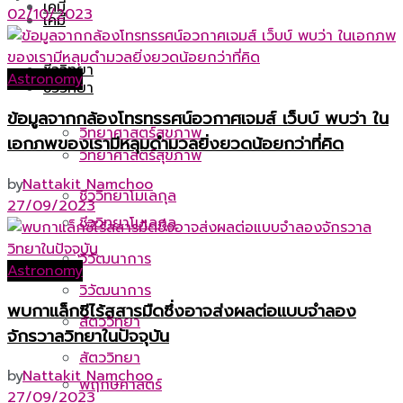
เคมี
02/10/2023
เคมี
ชีววิทยา
Astronomy
ชีววิทยา
ข้อมูลจากกล้องโทรทรรศน์อวกาศเจมส์ เว็บบ์ พบว่า ใน
วิทยาศาสตร์สุขภาพ
เอกภพของเรามีหลุมดำมวลยิ่งยวดน้อยกว่าที่คิด
วิทยาศาสตร์สุขภาพ
by
Nattakit Namchoo
ชีววิทยาโมเลกุล
27/09/2023
ชีววิทยาโมเลกุล
วิวัฒนาการ
Astronomy
วิวัฒนาการ
พบกาแล็กซีไร้สสารมืดซึ่งอาจส่งผลต่อแบบจำลอง
สัตววิทยา
จักรวาลวิทยาในปัจจุบัน
สัตววิทยา
by
Nattakit Namchoo
พฤกษศาสตร์
27/09/2023