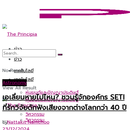
ข่าว
ข่าว
No Result
เทคโนโลยี
เทคโนโลยี
Astronomy
View All Result
หุ่นยนต์และปัญญาประดิษฐ์
เอเลี่ยนหายไปไหน? ชวนรู้จักองค์กร SETI
หุ่นยนต์และปัญญาประดิษฐ์
ที่รักวิจัยดักฟังเสียงจากต่างโลกกว่า 40 ปี
วิศวกรรม
วิศวกรรม
by
Nattakit Namchoo
23/12/2024