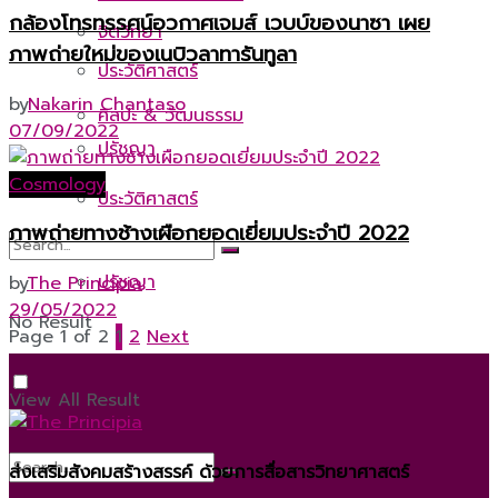
กล้องโทรทรรศน์อวกาศเจมส์ เวบบ์ของนาซา เผย
จิตวิทยา
ภาพถ่ายใหม่ของเนบิวลาทารันทูลา
ประวัติศาสตร์
by
Nakarin Chantaso
ศิลปะ & วัฒนธรรม
07/09/2022
ปรัชญา
Cosmology
ประวัติศาสตร์
ภาพถ่ายทางช้างเผือกยอดเยี่ยมประจำปี 2022
ปรัชญา
by
The Principia
29/05/2022
No Result
Page 1 of 2
1
2
Next
View All Result
ส่งเสริมสังคมสร้างสรรค์ ด้วยการสื่อสารวิทยาศาสตร์