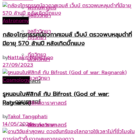
พฤกษศาสตร์
จุลชีววิทยา
Astronomy
จุลชีววิทยา
กล้องโทรทรรศน์อวกาศเจมส์ เว็บบ์ ตรวจพบหลุมดำที่
กีฏวิทยา
มีอายุ 570 ล้านปี หลังเกิดบิ๊กแบง
กีฏวิทยา
by
Nattakit Namchoo
นิเวศวิทยา
27/09/2023
นิเวศวิทยา
Cosmology
ดาราศาสตร์
รูหนอนในฟิสิกส์ กับ Bifrost (God of war:
ดาราศาสตร์
Ragnarok)
ฟิสิกส์ดาราศาสตร์
by
Takol Tangphati
14/05/2024
ฟิสิกส์ดาราศาสตร์
จักรวาลวิทยา