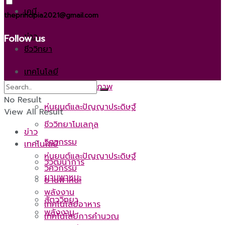
เคมี
theprincipia2021@gmail.com
ข่าว
Follow us
ชีววิทยา
เทคโนโลยี
วิทยาศาสตร์สุขภาพ
No Result
หุ่นยนต์และปัญญาประดิษฐ์
View All Result
ชีววิทยาโมเลกุล
ข่าว
วิศวกรรม
เทคโนโลยี
หุ่นยนต์และปัญญาประดิษฐ์
วิวัฒนาการ
วิศวกรรม
ยานพาหนะ
ยานพาหนะ
พลังงาน
สัตววิทยา
เทคโนโลยีอาหาร
พลังงาน
เทคโนโลยีการคำนวณ