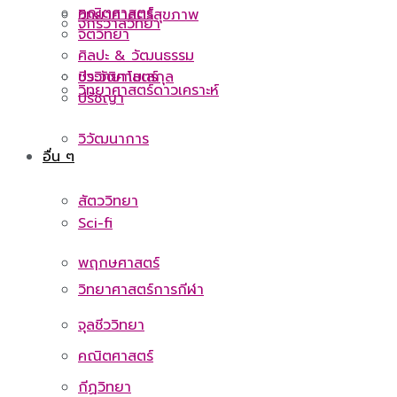
คณิตศาสตร์
วิทยาศาสตร์สุขภาพ
จักรวาลวิทยา
จิตวิทยา
ศิลปะ & วัฒนธรรม
ชีววิทยาโมเลกุล
ประวัติศาสตร์
วิทยาศาสตร์ดาวเคราะห์
ปรัชญา
วิวัฒนาการ
อื่น ๆ
สัตววิทยา
Sci-fi
พฤกษศาสตร์
วิทยาศาสตร์การกีฬา
จุลชีววิทยา
คณิตศาสตร์
กีฏวิทยา