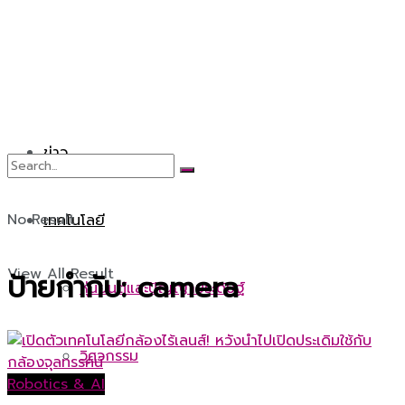
ข่าว
No Result
เทคโนโลยี
View All Result
ป้ายกำกับ:
camera
หุ่นยนต์และปัญญาประดิษฐ์
วิศวกรรม
Robotics & AI