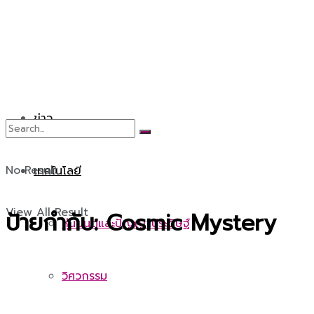
ข่าว
No Result
เทคโนโลยี
View All Result
ป้ายกำกับ:
Cosmic Mystery
หุ่นยนต์และปัญญาประดิษฐ์
วิศวกรรม