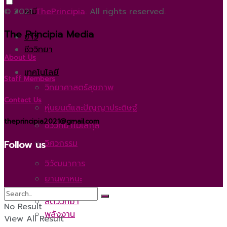
© 2021
ThePrincipia
. All rights reserved.
เคมี
The Principia Media
ข่าว
ชีววิทยา
About Us
เทคโนโลยี
Staff Members
วิทยาศาสตร์สุขภาพ
Contact Us
หุ่นยนต์และปัญญาประดิษฐ์
theprincipia2021@gmail.com
ชีววิทยาโมเลกุล
วิศวกรรม
Follow us
วิวัฒนาการ
ยานพาหนะ
สัตววิทยา
No Result
พลังงาน
View All Result