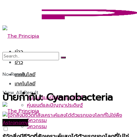
ข่าว
ข่าว
No Result
เทคโนโลยี
เทคโนโลยี
View All Result
ป้ายกำกับ:
Cyanobacteria
หุ่นยนต์และปัญญาประดิษฐ์
หุ่นยนต์และปัญญาประดิษฐ์
วิศวกรรม
Astronomy
วิศวกรรม
รู้จักสิ่งมีชีวิตที่สังเคราะห์แสงได้ตัวแรกของโลกที่ไม่ใช่