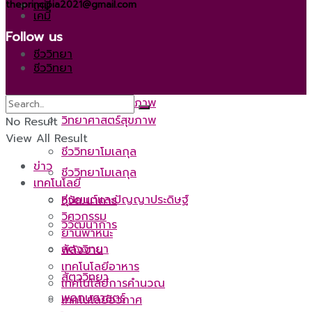
เคมี
theprincipia2021@gmail.com
เคมี
Follow us
ชีววิทยา
ชีววิทยา
วิทยาศาสตร์สุขภาพ
วิทยาศาสตร์สุขภาพ
No Result
View All Result
ชีววิทยาโมเลกุล
ข่าว
ชีววิทยาโมเลกุล
เทคโนโลยี
หุ่นยนต์และปัญญาประดิษฐ์
วิวัฒนาการ
วิศวกรรม
วิวัฒนาการ
ยานพาหนะ
สัตววิทยา
พลังงาน
เทคโนโลยีอาหาร
สัตววิทยา
เทคโนโลยีการคำนวณ
พฤกษศาสตร์
เทคโนโลยีอวกาศ