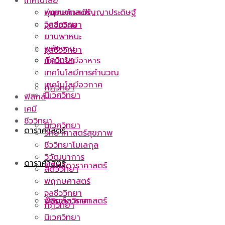
เทคโนโลยี
หุ่นยนต์และปัญญาประดิษฐ์
พฤกษศาสตร์
วิศวกรรม
จุลชีววิทยา
ยานพาหนะ
พลังงาน
จุลชีววิทยา
กีฏวิทยา
เทคโนโลยีอาหาร
เทคโนโลยีการคำนวณ
เทคโนโลยีอวกาศ
กีฏวิทยา
นิเวศวิทยา
ฟิสิกส์
เคมี
ชีววิทยา
นิเวศวิทยา
ดาราศาสตร์
วิทยาศาสตร์สุขภาพ
ชีววิทยาโมเลกุล
วิวัฒนาการ
ดาราศาสตร์
ฟิสิกส์ดาราศาสตร์
สัตววิทยา
พฤกษศาสตร์
จุลชีววิทยา
ฟิสิกส์ดาราศาสตร์
จักรวาลวิทยา
กีฏวิทยา
นิเวศวิทยา