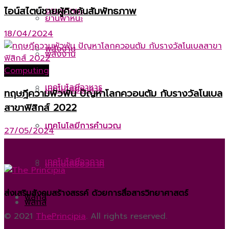
ไอน์สไตน์ชายผู้คิดค้นสัมพัทธภาพ
ยานพาหนะ
ยานพาหนะ
18/04/2024
พลังงาน
พลังงาน
Computing
เทคโนโลยีอาหาร
เทคโนโลยีอาหาร
ทฤษฎีความพัวพัน ปัญหาโลกควอนตัม กับรางวัลโนเบล
สาขาฟิสิกส์ 2022
เทคโนโลยีการคำนวณ
เทคโนโลยีการคำนวณ
27/05/2024
เทคโนโลยีอวกาศ
เทคโนโลยีอวกาศ
ส่งเสริมสังคมสร้างสรรค์ ด้วยการสื่อสารวิทยาศาสตร์
ฟิสิกส์
ฟิสิกส์
© 2021
ThePrincipia
. All rights reserved.