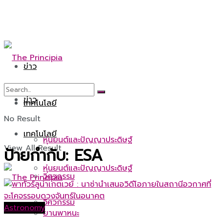
ข่าว
ข่าว
เทคโนโลยี
No Result
เทคโนโลยี
หุ่นยนต์และปัญญาประดิษฐ์
View All Result
ป้ายกำกับ:
ESA
หุ่นยนต์และปัญญาประดิษฐ์
วิศวกรรม
วิศวกรรม
Astronomy
ยานพาหนะ