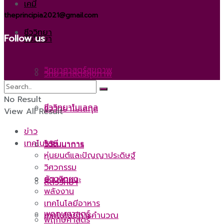
เคมี
theprincipia2021@gmail.com
ชีววิทยา
Follow us
ชีววิทยา
วิทยาศาสตร์สุขภาพ
วิทยาศาสตร์สุขภาพ
No Result
ชีววิทยาโมเลกุล
ชีววิทยาโมเลกุล
View All Result
ข่าว
เทคโนโลยี
วิวัฒนาการ
วิวัฒนาการ
หุ่นยนต์และปัญญาประดิษฐ์
วิศวกรรม
สัตววิทยา
ยานพาหนะ
สัตววิทยา
พลังงาน
เทคโนโลยีอาหาร
พฤกษศาสตร์
เทคโนโลยีการคำนวณ
พฤกษศาสตร์