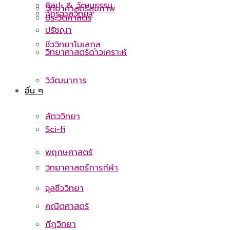
ศิลปะ & วัฒนธรรม
วิทยาศาสตร์สุขภาพ
จักรวาลวิทยา
ประวัติศาสตร์
ปรัชญา
ชีววิทยาโมเลกุล
วิทยาศาสตร์ดาวเคราะห์
วิวัฒนาการ
อื่น ๆ
สัตววิทยา
Sci-fi
พฤกษศาสตร์
วิทยาศาสตร์การกีฬา
จุลชีววิทยา
คณิตศาสตร์
กีฏวิทยา