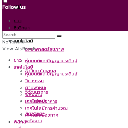
เคมี
Follow us
ข่าว
ชีววิทยา
เทคโนโลยี
No Result
View All Result
วิทยาศาสตร์สุขภาพ
ข่าว
หุ่นยนต์และปัญญาประดิษฐ์
เทคโนโลยี
ชีววิทยาโมเลกุล
หุ่นยนต์และปัญญาประดิษฐ์
วิศวกรรม
วิศวกรรม
ยานพาหนะ
วิวัฒนาการ
พลังงาน
ยานพาหนะ
เทคโนโลยีอาหาร
เทคโนโลยีการคำนวณ
สัตววิทยา
เทคโนโลยีอวกาศ
พลังงาน
ฟิสิกส์