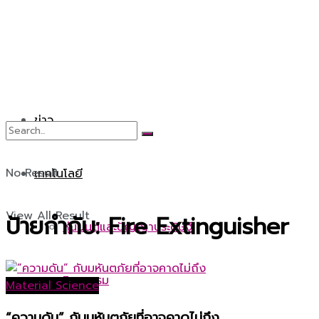
ข่าว
No Result
เทคโนโลยี
View All Result
ป้ายกำกับ:
Fire Extinguisher
หุ่นยนต์และปัญญาประดิษฐ์
วิศวกรรม
Material Science
“ความดัน” กับมหันตภัยที่อาจคาดไม่ถึง