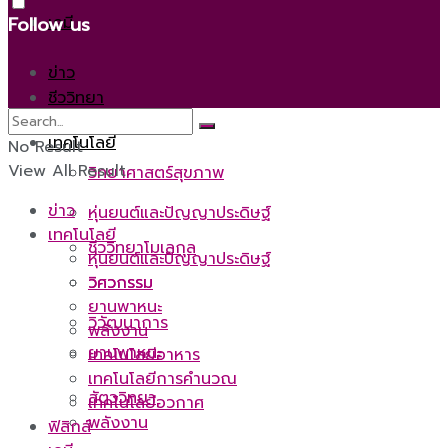
เคมี
Follow us
ข่าว
ชีววิทยา
เทคโนโลยี
No Result
View All Result
วิทยาศาสตร์สุขภาพ
ข่าว
หุ่นยนต์และปัญญาประดิษฐ์
เทคโนโลยี
ชีววิทยาโมเลกุล
หุ่นยนต์และปัญญาประดิษฐ์
วิศวกรรม
วิศวกรรม
ยานพาหนะ
วิวัฒนาการ
พลังงาน
ยานพาหนะ
เทคโนโลยีอาหาร
เทคโนโลยีการคำนวณ
สัตววิทยา
เทคโนโลยีอวกาศ
พลังงาน
ฟิสิกส์