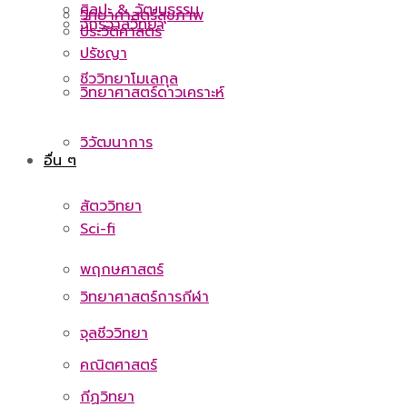
ศิลปะ & วัฒนธรรม
วิทยาศาสตร์สุขภาพ
จักรวาลวิทยา
ประวัติศาสตร์
ปรัชญา
ชีววิทยาโมเลกุล
วิทยาศาสตร์ดาวเคราะห์
วิวัฒนาการ
อื่น ๆ
สัตววิทยา
Sci-fi
พฤกษศาสตร์
วิทยาศาสตร์การกีฬา
จุลชีววิทยา
คณิตศาสตร์
กีฏวิทยา