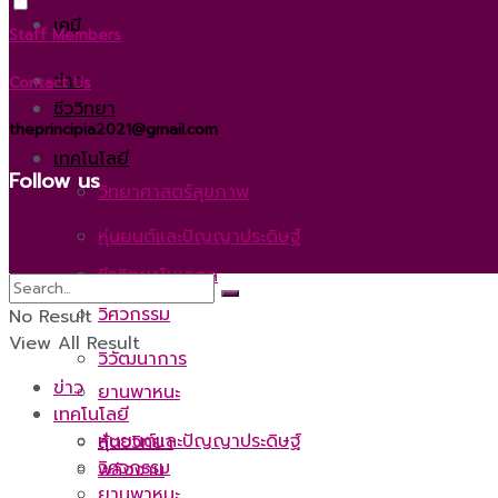
เคมี
Staff Members
ข่าว
Contact Us
ชีววิทยา
theprincipia2021@gmail.com
เทคโนโลยี
Follow us
วิทยาศาสตร์สุขภาพ
หุ่นยนต์และปัญญาประดิษฐ์
ชีววิทยาโมเลกุล
วิศวกรรม
No Result
View All Result
วิวัฒนาการ
ข่าว
ยานพาหนะ
เทคโนโลยี
หุ่นยนต์และปัญญาประดิษฐ์
สัตววิทยา
วิศวกรรม
พลังงาน
ยานพาหนะ