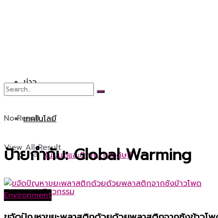
ข่าว
No Result
เทคโนโลยี
View All Result
ป้ายกำกับ:
Global Warming
หุ่นยนต์และปัญญาประดิษฐ์
วิศวกรรม
Environment
ขจัดปัญหาขยะพลาสติกด้วยด้วยพลาสติกจากซังข้าวโพ