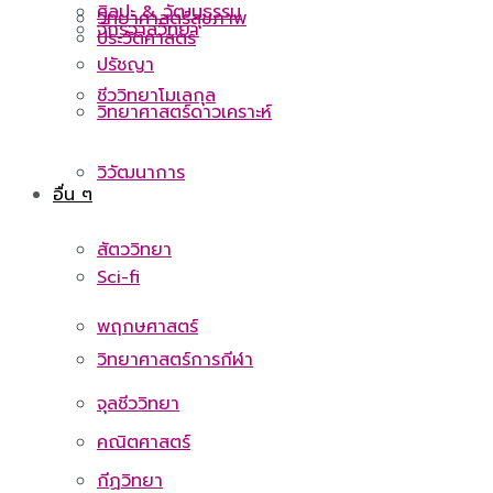
ศิลปะ & วัฒนธรรม
วิทยาศาสตร์สุขภาพ
จักรวาลวิทยา
ประวัติศาสตร์
ปรัชญา
ชีววิทยาโมเลกุล
วิทยาศาสตร์ดาวเคราะห์
วิวัฒนาการ
อื่น ๆ
สัตววิทยา
Sci-fi
พฤกษศาสตร์
วิทยาศาสตร์การกีฬา
จุลชีววิทยา
คณิตศาสตร์
กีฏวิทยา