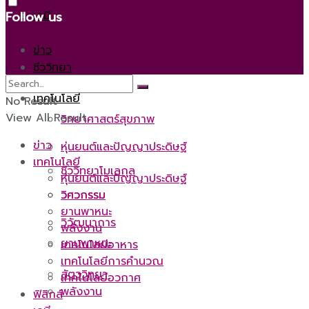
เคมี
Follow us
ข่าว
ชีววิทยา
เทคโนโลยี
No Result
View All Result
วิทยาศาสตร์สุขภาพ
ข่าว
หุ่นยนต์และปัญญาประดิษฐ์
เทคโนโลยี
ชีววิทยาโมเลกุล
หุ่นยนต์และปัญญาประดิษฐ์
วิศวกรรม
วิศวกรรม
ยานพาหนะ
วิวัฒนาการ
พลังงาน
ยานพาหนะ
เทคโนโลยีอาหาร
เทคโนโลยีการคำนวณ
สัตววิทยา
เทคโนโลยีอวกาศ
พลังงาน
ฟิสิกส์