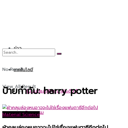
ข่าว
No Result
เทคโนโลยี
View All Result
ป้ายกำกับ:
harry potter
หุ่นยนต์และปัญญาประดิษฐ์
วิศวกรรม
Material Science
ผ้าคลุมล่องหนอาจจะไม่ใช่เรื่องแฟนตาซีอีกต่อไป