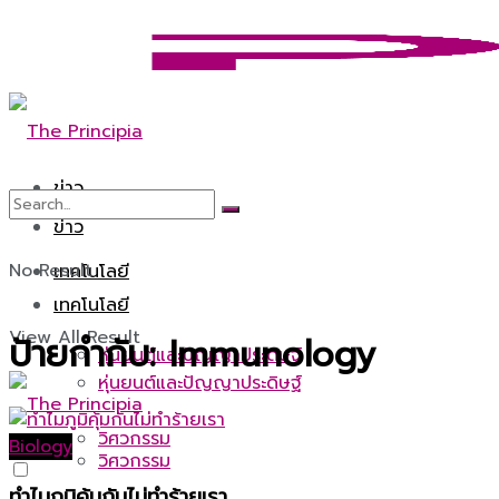
ข่าว
ข่าว
No Result
เทคโนโลยี
เทคโนโลยี
View All Result
ป้ายกำกับ:
Immunology
หุ่นยนต์และปัญญาประดิษฐ์
หุ่นยนต์และปัญญาประดิษฐ์
วิศวกรรม
Biology
วิศวกรรม
ทำไมภูมิคุ้มกันไม่ทำร้ายเรา