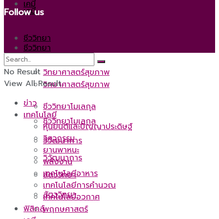
เคมี
เคมี
Follow us
ชีววิทยา
ชีววิทยา
No Result
วิทยาศาสตร์สุขภาพ
View All Result
วิทยาศาสตร์สุขภาพ
ข่าว
ชีววิทยาโมเลกุล
เทคโนโลยี
ชีววิทยาโมเลกุล
หุ่นยนต์และปัญญาประดิษฐ์
วิศวกรรม
วิวัฒนาการ
ยานพาหนะ
วิวัฒนาการ
พลังงาน
เทคโนโลยีอาหาร
สัตววิทยา
เทคโนโลยีการคำนวณ
สัตววิทยา
เทคโนโลยีอวกาศ
ฟิสิกส์
พฤกษศาสตร์