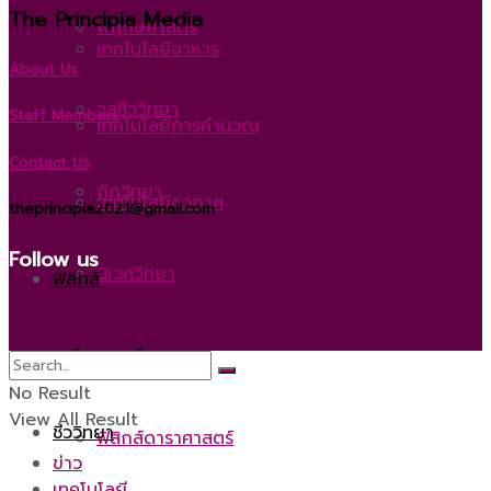
The Principia Media
พฤกษศาสตร์
เทคโนโลยีอาหาร
About Us
จุลชีววิทยา
Staff Members
เทคโนโลยีการคำนวณ
Contact Us
กีฏวิทยา
เทคโนโลยีอวกาศ
theprincipia2021@gmail.com
Follow us
นิเวศวิทยา
ฟิสิกส์
ดาราศาสตร์
เคมี
No Result
View All Result
ชีววิทยา
ฟิสิกส์ดาราศาสตร์
ข่าว
เทคโนโลยี