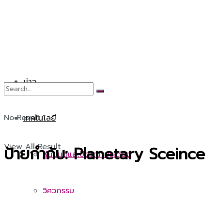
ข่าว
No Result
เทคโนโลยี
View All Result
ป้ายกำกับ:
Planetary Sceince
หุ่นยนต์และปัญญาประดิษฐ์
วิศวกรรม