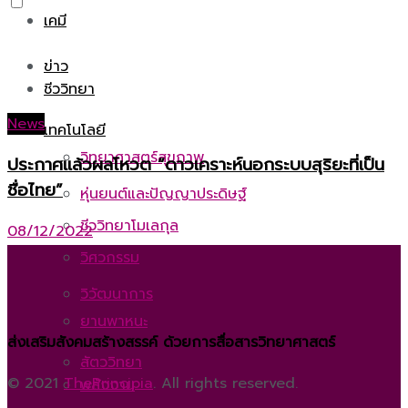
เคมี
ข่าว
ชีววิทยา
News
เทคโนโลยี
วิทยาศาสตร์สุขภาพ
ประกาศแล้วผลโหวต “ดาวเคราะห์นอกระบบสุริยะที่เป็น
ชื่อไทย”
หุ่นยนต์และปัญญาประดิษฐ์
ชีววิทยาโมเลกุล
08/12/2022
วิศวกรรม
วิวัฒนาการ
ยานพาหนะ
ส่งเสริมสังคมสร้างสรรค์ ด้วยการสื่อสารวิทยาศาสตร์
สัตววิทยา
© 2021
ThePrincipia
. All rights reserved.
พลังงาน