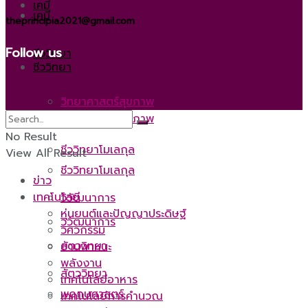
เคมี
เคมี
theprincipia2021@gmail.com
Follow us
ชีววิทยา
ชีววิทยา
วิทยาศาสตร์สุขภาพ
วิทยาศาสตร์สุขภาพ
No Result
ชีววิทยาโมเลกุล
View All Result
ชีววิทยาโมเลกุล
ข่าว
เทคโนโลยี
วิวัฒนาการ
หุ่นยนต์และปัญญาประดิษฐ์
วิวัฒนาการ
วิศวกรรม
สัตววิทยา
ยานพาหนะ
พลังงาน
สัตววิทยา
เทคโนโลยีอาหาร
พฤกษศาสตร์
เทคโนโลยีการคำนวณ