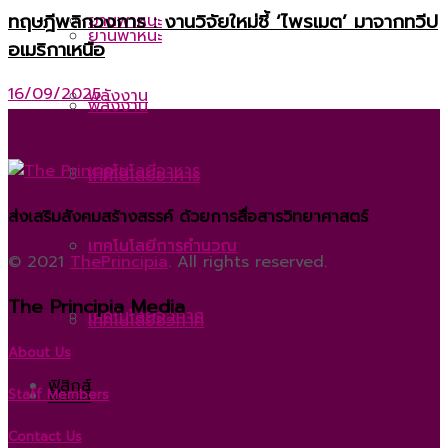
ทฤษฎีพลิกวงการ : งานวิจัยใหม่ชี้ ‘ไพรเมต’ มาจากทวีป
ยานพาหนะ
ยานพาหนะ
อเมริกาเหนือ
16/09/2025
พลังงาน
พลังงาน
เทคโนโลยีอาหาร
เทคโนโลยีอาหาร
ส่งเสริมสังคมสร้างสรรค์ ด้วยการสื่อสารวิทยาศาสตร์
เทคโนโลยีการคำนวณ
เทคโนโลยีการคำนวณ
© 2021
ThePrincipia
. All rights reserved.
The Principia Media
เทคโนโลยีอวกาศ
เทคโนโลยีอวกาศ
About Us
ฟิสิกส์
ฟิสิกส์
Staff Members
Contact Us