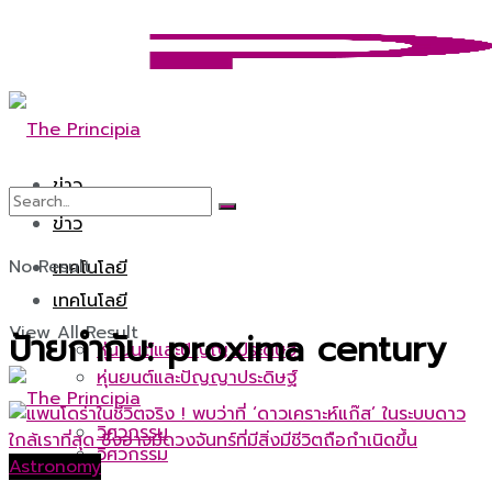
ข่าว
ข่าว
No Result
เทคโนโลยี
เทคโนโลยี
View All Result
ป้ายกำกับ:
proxima century
หุ่นยนต์และปัญญาประดิษฐ์
หุ่นยนต์และปัญญาประดิษฐ์
วิศวกรรม
วิศวกรรม
Astronomy