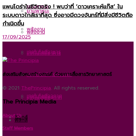
แพนโดร่าในชีวิตจริง ! พบว่าที่ ‘ดาวเคราะห์แก๊ส’ ใน
ยานพาหนะ
ยานพาหนะ
ระบบดาวใกล้เราที่สุด ซึ่งอาจมีดวงจันทร์ที่มีสิ่งมีชีวิตถือ
กำเนิดขึ้น
พลังงาน
พลังงาน
17/09/2025
เทคโนโลยีอาหาร
เทคโนโลยีอาหาร
ส่งเสริมสังคมสร้างสรรค์ ด้วยการสื่อสารวิทยาศาสตร์
เทคโนโลยีการคำนวณ
เทคโนโลยีการคำนวณ
© 2021
ThePrincipia
. All rights reserved.
เทคโนโลยีอวกาศ
เทคโนโลยีอวกาศ
The Principia Media
About Us
ฟิสิกส์
ฟิสิกส์
Staff Members