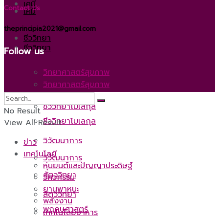
เคมี
Contact Us
เคมี
theprincipia2021@gmail.com
ชีววิทยา
ชีววิทยา
Follow us
วิทยาศาสตร์สุขภาพ
วิทยาศาสตร์สุขภาพ
ชีววิทยาโมเลกุล
No Result
ชีววิทยาโมเลกุล
View All Result
วิวัฒนาการ
ข่าว
เทคโนโลยี
วิวัฒนาการ
หุ่นยนต์และปัญญาประดิษฐ์
สัตววิทยา
วิศวกรรม
ยานพาหนะ
สัตววิทยา
พลังงาน
พฤกษศาสตร์
เทคโนโลยีอาหาร