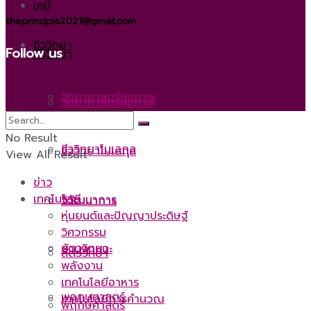
เคมี
theprincipia2021@gmail.com
ชีววิทยา
Follow us
ชีววิทยา
วิทยาศาสตร์สุขภาพ
วิทยาศาสตร์สุขภาพ
No Result
ชีววิทยาโมเลกุล
ชีววิทยาโมเลกุล
View All Result
ข่าว
เทคโนโลยี
วิวัฒนาการ
วิวัฒนาการ
หุ่นยนต์และปัญญาประดิษฐ์
วิศวกรรม
สัตววิทยา
ยานพาหนะ
สัตววิทยา
พลังงาน
เทคโนโลยีอาหาร
พฤกษศาสตร์
เทคโนโลยีการคำนวณ
พฤกษศาสตร์