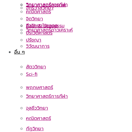
วิทยาศาสตร์การกีฬา
วิทยาศาสตร์สุขภาพ
จักรวาลวิทยา
คณิตศาสตร์
จิตวิทยา
ชีววิทยาโมเลกุล
ศิลปะ & วัฒนธรรม
วิทยาศาสตร์ดาวเคราะห์
ประวัติศาสตร์
ปรัชญา
วิวัฒนาการ
อื่น ๆ
สัตววิทยา
Sci-fi
พฤกษศาสตร์
วิทยาศาสตร์การกีฬา
จุลชีววิทยา
คณิตศาสตร์
กีฏวิทยา