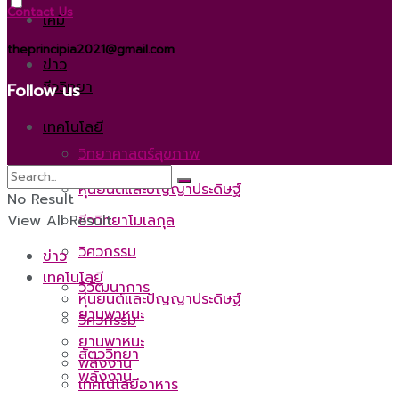
Contact Us
เคมี
theprincipia2021@gmail.com
ข่าว
ชีววิทยา
Follow us
เทคโนโลยี
วิทยาศาสตร์สุขภาพ
หุ่นยนต์และปัญญาประดิษฐ์
No Result
ชีววิทยาโมเลกุล
View All Result
วิศวกรรม
ข่าว
เทคโนโลยี
วิวัฒนาการ
หุ่นยนต์และปัญญาประดิษฐ์
ยานพาหนะ
วิศวกรรม
ยานพาหนะ
สัตววิทยา
พลังงาน
พลังงาน
เทคโนโลยีอาหาร