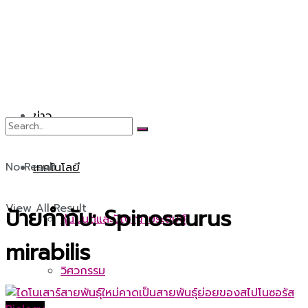
ข่าว
No Result
เทคโนโลยี
View All Result
ป้ายกำกับ:
Spinosaurus
หุ่นยนต์และปัญญาประดิษฐ์
mirabilis
วิศวกรรม