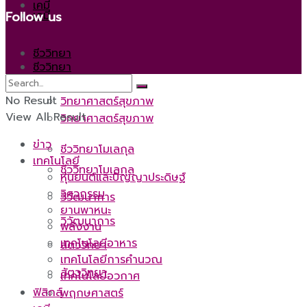
เคมี
เคมี
Follow us
ชีววิทยา
ชีววิทยา
No Result
วิทยาศาสตร์สุขภาพ
View All Result
วิทยาศาสตร์สุขภาพ
ข่าว
ชีววิทยาโมเลกุล
เทคโนโลยี
ชีววิทยาโมเลกุล
หุ่นยนต์และปัญญาประดิษฐ์
วิศวกรรม
วิวัฒนาการ
ยานพาหนะ
วิวัฒนาการ
พลังงาน
เทคโนโลยีอาหาร
สัตววิทยา
เทคโนโลยีการคำนวณ
สัตววิทยา
เทคโนโลยีอวกาศ
ฟิสิกส์
พฤกษศาสตร์