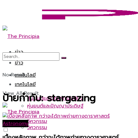
ข่าว
ข่าว
No Result
เทคโนโลยี
เทคโนโลยี
View All Result
ป้ายกำกับ:
stargazing
หุ่นยนต์และปัญญาประดิษฐ์
หุ่นยนต์และปัญญาประดิษฐ์
วิศวกรรม
Astronomy
วิศวกรรม
เบื้องหลังภาพ กว่าจะได้ภาพถ่ายทางดาราศาสตร์