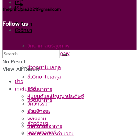
เคมี
เคมี
theprincipia2021@gmail.com
Follow us
ชีววิทยา
ชีววิทยา
วิทยาศาสตร์สุขภาพ
วิทยาศาสตร์สุขภาพ
No Result
ชีววิทยาโมเลกุล
View All Result
ชีววิทยาโมเลกุล
ข่าว
เทคโนโลยี
วิวัฒนาการ
หุ่นยนต์และปัญญาประดิษฐ์
วิวัฒนาการ
วิศวกรรม
สัตววิทยา
ยานพาหนะ
พลังงาน
สัตววิทยา
เทคโนโลยีอาหาร
พฤกษศาสตร์
เทคโนโลยีการคำนวณ