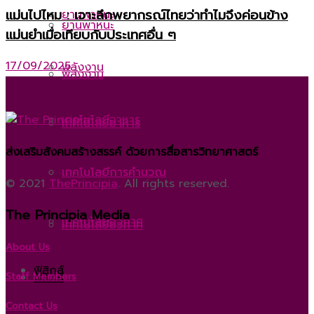
แม่นไปไหม : เจาะลึกพยากรณ์ไทยว่าทำไมจึงค่อนข้าง
ยานพาหนะ
ยานพาหนะ
แม่นยำเมื่อเทียบกับประเทศอื่น ๆ
17/09/2025
พลังงาน
พลังงาน
เทคโนโลยีอาหาร
เทคโนโลยีอาหาร
ส่งเสริมสังคมสร้างสรรค์ ด้วยการสื่อสารวิทยาศาสตร์
เทคโนโลยีการคำนวณ
เทคโนโลยีการคำนวณ
© 2021
ThePrincipia
. All rights reserved.
The Principia Media
เทคโนโลยีอวกาศ
เทคโนโลยีอวกาศ
About Us
ฟิสิกส์
ฟิสิกส์
Staff Members
Contact Us