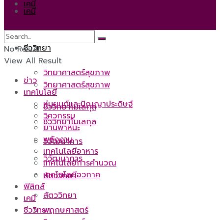
เคมี
เคมี
ชีววิทยา
ชีววิทยา
No Result
View All Result
วิทยาศาสตร์สุขภาพ
ข่าว
วิทยาศาสตร์สุขภาพ
เทคโนโลยี
หุ่นยนต์และปัญญาประดิษฐ์
ชีววิทยาโมเลกุล
วิศวกรรม
ชีววิทยาโมเลกุล
ยานพาหนะ
พลังงาน
วิวัฒนาการ
เทคโนโลยีอาหาร
วิวัฒนาการ
เทคโนโลยีการคำนวณ
เทคโนโลยีอวกาศ
สัตววิทยา
ฟิสิกส์
สัตววิทยา
เคมี
ชีววิทยา
พฤกษศาสตร์