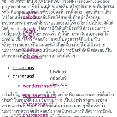
ทีมวิจัยให้ความสนใจไปในสิ่งที่เรียกว่า SNPs (single-nucleotide
polymorphisms) ซึ่งเป็นหมู่ของแอลลีน หรือรูปแบบของพันธุกรรม
หนึ่ง ที่แสดงออกลักษณะที่ช่วยป้องกันการดื่มแอลกอฮอล์ที่มากเกิน
จุลชีววิทยา
จุลชีววิทยา
ไป โดยหนึ่งในนั้นมีแอลลีนที่พบได้ยาก ซึ่งทำหน้าที่ควบคุม
กระบวนการเมตาบอลีซึมของแอลกอฮอล์ ให้เปลี่ยนไปเป็นอะซิตัลดี
ไฮด์ (Acetaldehyde) โดยการมีอัลลีนตัวนี้จะทำให้กระบวนการ
กีฏวิทยา
เปลี่ยนแปลงเกิดขึ้นอย่างรวดเร็ว ทำให้สามารถกินแอลกอฮอล์ได้
กีฏวิทยา
มากขึ้น เรียกได้ว่า “คอแข็ง” อาจเป็นพรสวรรค์ที่แฝงมาใน
พันธุกรรมของคุณก็ได้ แต่อะซิตัลดีไฮด์ที่มากไปก็ไม่ได้ดี เพราะ
นิเวศวิทยา
นอกจากจะทำให้ตัวแดง หน้าแดงแล้ว การมีอะซิตัลดีไฮด์สะสมเป็น
จำนวนมากยังทำให้เกิดอาการเมาค้างได้ด้วย
นิเวศวิทยา
ดาราศาสตร์
โปรตีนจา
ดาราศาสตร์
กอัลลีนที่
เกี่ยวข้อง
ฟิสิกส์ดาราศาสตร์
อย่างไรก็ตาม กระบวนการนี้ยังขึ้นอยู่กับปริมาณแอลกอฮอล์ที่ดื่มเป็น
ฟิสิกส์ดาราศาสตร์
ประจำ ในกลุ่มที่ดื่มในปริมาณมาก ๆ เป็นประจำ ร่างกายจะย่อย
จักรวาลวิทยา
สลายแอลกอฮอล์ได้ดีกว่าคนที่ดื่มในปริมาณน้อย ๆ ชี้ให้เห็นว่า
นอกจากพรสวรรค์แล้ว คอแข็ง อาจเป็นพรแสวงที่เกิดจากการฝึกฝน
จักรวาลวิทยา
บ่อย ๆ ได้ด้วย (แต่ดื่มเยอะไปก็ไม่ดีต่อสุขภาพนะทุกคนนนน)