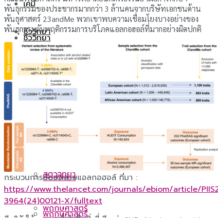
เคมี
พันธุกรรมของประชากรมากกว่า 3 ล้านคนจากบริษัทเอกชนด้าน
พันธุศาสตร์ 23andMe พวกเขาพบความเชื่อมโยงบางอย่างของ
พันธุกรรมกับพฤติกรรมการบริโภคแอลกอฮอล์ที่มากอย่างผิดปกติ
ชีววิทยา
ชีววิทยา
วิทยาศาสตร์สุขภาพ
วิทยาศาสตร์สุขภาพ
ชีววิทยาโมเลกุล
ชีววิทยาโมเลกุล
วิวัฒนาการ
วิวัฒนาการ
สัตววิทยา
กระบวนการย่อยสลายแอลกอฮอล์ ที่มา :
สัตววิทยา
https://www.thelancet.com/journals/ebiom/article/PIIS
3964(24)00121-X/fulltext
พฤกษศาสตร์
พฤกษศาสตร์