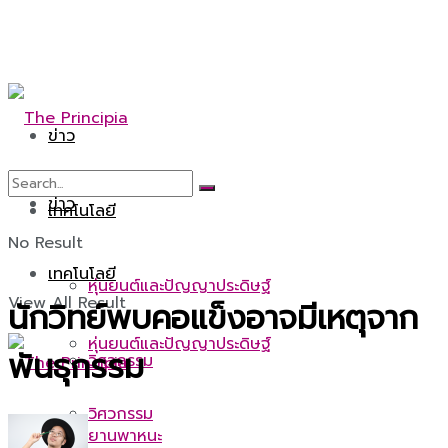
ข่าว
ข่าว
เทคโนโลยี
No Result
เทคโนโลยี
หุ่นยนต์และปัญญาประดิษฐ์
View All Result
นักวิทย์พบคอแข็งอาจมีเหตุจาก
หุ่นยนต์และปัญญาประดิษฐ์
พันธุกรรม
วิศวกรรม
วิศวกรรม
ยานพาหนะ