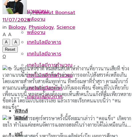
ยานพาหนะ
by
Peeravut Boonsat
พลังงาน
11/07/2024
in
Biology
,
Physiology
,
Science
พลังงาน
A
A
เทคโนโลยีอาหาร
A
A
Reset
เทคโนโลยีอาหาร
0
เทคโนโลยีการคำนวณ
วันศุกร์แห่งชาติ หมดสิ้นสัปดาห์ทำงานที่ยาวนานเสียที ช่วง
เวลาแบบนี้ช่างเป็นเวลาที่ควรค่าแก่การออกไปสังสรรค์เหลือเกิน
เทคโนโลยีการคำนวณ
โดยเฉพาะสำหรับสายดื่มทุกท่าน ที่พร้อมหาที่ร่ำสุรา ตามผับบาร์
ตามถนนเส้นทองหล่อ เอกมัย ไปกับผองเพื่อน ซึ่งคนที่ไปเที่ยวกับ
เทคโนโลยีอวกาศ
เพื่อนแบบนี้ หลายครั้งคงต้องเคยเห็นสักคนในแก๊งที่ดื่มเพียวหลาย
เทคโนโลยีอวกาศ
ช็อตได้ โดยไม่เป็นอะไรเลย แล้วเราจะเรียกคนแบบนี้ว่า “คน
คอแข็ง”
ฟิสิกส์
ฟิสิกส์
โพสต์สาระศุกร์หรรษาครั้งนี้จึงจะมาเล่าว่า “คอแข็ง” เกิดจาก
อะไร ทำไมแต่ละคนจัดการแอลกอฮอล์ในร่างกายได้ไม่เหมือนกัน…
เคมี
คณะแพทยศาสตร์ มหาวิทยาลัยแคลิฟอร์เนีย เผยการศึกษา