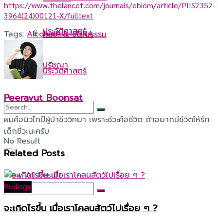
https://www.thelancet.com/journals/ebiom/article/PIIS2352-
3964(24)00121-X/fulltext
ประวัติศาสตร์
Tags:
Alcohol
Allele
DNA
ศิลปะ & วัฒนธรรม
ปรัชญา
ประวัติศาสตร์
Peeravut Boonsat
ปรัชญา
ผมคือนิวไทป์ผู้บ้าชีววิทยา เพราะชีวะคือชีวิต ถ้าอยากมีชีวิตให้รัก
เด็กชีวะนะครับ
No Result
Related
Posts
View All Result
Biology
จะเกิดไรขึ้น เมื่อเราโคลนสัตว์ไปเรื่อย ๆ ?