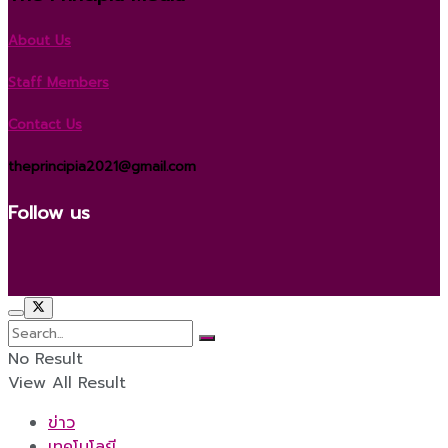
About Us
Staff Members
Contact Us
theprincipia2021@gmail.com
Follow us
No Result
View All Result
ข่าว
เทคโนโลยี