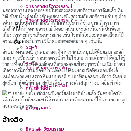
วิทยาศาสตร์ดาวเคราะห์
นอกจากการแสดงออกของยีนจะส่งผลต่อพฤติกรรมการดื่มแล้ว ทีม
วิจัยยังสนใจเชื่อมโยงลักษณะทางพันธุกรรมกับพฤติกรรมอื่น ๆ ด้วย
วิทยาศาสตร์ดาวเคราะห์
เช่น การสูบบุหรี่ที่มากขึ้น ความเหนื่อยล้าที่ช้าลง พฤติกรรมการ
อื่น ๆ
เลือกกินอาหารตามอารมณ์ ถึงอย่างนั้น ประเด็นนี้เองก็เป็นข้อถก
เถียง เพราะอัตราเสี่ยงบางอย่าง เช่น โรคหัวใจและหลอดเลือด ก็มี
ความเกี่ยวข้องกับการบริโภคแอลกอฮอล์มาก ๆ เช่นกัน
อื่น ๆ
Sci-fi
อ่านมาทั้งหมดนี้ ทุกคนอาจจะคิดว่าเราสนับสนุนให้ดื่มแอลกอฮอล์
เยอะ ๆ หรือเปล่า ขอบอกตรงนี้ว่า ไม่ใช่เลย เราแค่อยากให้คุณได้รู้
Sci-fi
ว่าการที่คนในแก๊งคุณสักคนที่อาจจะคอแข็งกว่าชาวบ้านเนี่ย อาจจะ
วิทยาศาสตร์การกีฬา
เกิดจากพันธุกรรมของเขา ไม่ต้องไปดื่มเยอะเพื่อที่จะคอแข็งได้
เหมือนพวกเขาหรอก ดื่มแบบพอดี ๆ เอาที่สนุกสนานดีกว่า วันหยุด
สุดสัปดาห์จะได้ตื่นมาสดใสเพื่อไปหาอะไรสนุก ๆ อย่างอื่นทำต่อ
วิทยาศาสตร์การกีฬา
คณิตศาสตร์
เอาล่ะ ขอไปพักผ่อนวันศุกร์แห่งชาติบ้างแล้ว วันหยุดใครไป
เที่ยวไหนบ้างก็ลองแชร์ให้พวกเราอ่านที่คอมเมนต์ได้นะ รออ่านทุก
คอมเมนต์เลยยย…
คณิตศาสตร์
จิตวิทยา
อ้างอิง
ศิลปะ & วัฒนธรรม
จิตวิทยา