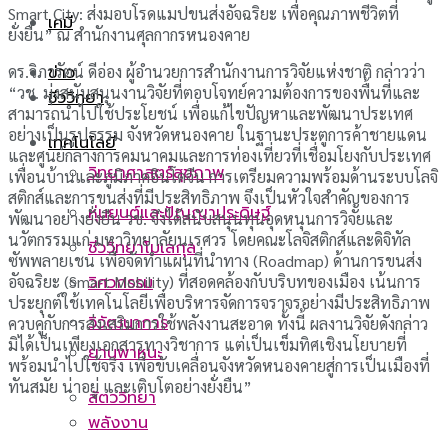
Smart City: ส่งมอบโรดแมปขนส่งอัจฉริยะ เพื่อคุณภาพชีวิตที่
เคมี
ยั่งยืน” ณ สำนักงานศุลกากรหนองคาย
ดร.วิภารัตน์ ดีอ่อง ผู้อำนวยการสำนักงานการวิจัยแห่งชาติ กล่าวว่า
ข่าว
“วช. มุ่งสนับสนุนงานวิจัยที่ตอบโจทย์ความต้องการของพื้นที่และ
ชีววิทยา
สามารถนำไปใช้ประโยชน์ เพื่อแก้ไขปัญหาและพัฒนาประเทศ
อย่างเป็นรูปธรรม จังหวัดหนองคาย ในฐานะประตูการค้าชายแดน
เทคโนโลยี
และศูนย์กลางการคมนาคมและการท่องเที่ยวที่เชื่อมโยงกับประเทศ
วิทยาศาสตร์สุขภาพ
เพื่อนบ้านและภูมิภาคอินโดจีน การเตรียมความพร้อมด้านระบบโลจิ
สติกส์และการขนส่งที่มีประสิทธิภาพ จึงเป็นหัวใจสำคัญของการ
หุ่นยนต์และปัญญาประดิษฐ์
พัฒนาอย่างยั่งยืน วช. จึงได้สนับสนุนทุนอุดหนุนการวิจัยและ
นวัตกรรมแก่ มหาวิทยาลัยนเรศวร โดยคณะโลจิสติกส์และดิจิทัล
ชีววิทยาโมเลกุล
ซัพพลายเชน เพื่อจัดทำแผนที่นำทาง (Roadmap) ด้านการขนส่ง
อัจฉริยะ (Smart Mobility) ที่สอดคล้องกับบริบทของเมือง เน้นการ
วิศวกรรม
ประยุกต์ใช้เทคโนโลยีเพื่อบริหารจัดการจราจรอย่างมีประสิทธิภาพ
วิวัฒนาการ
ควบคู่กับการส่งเสริมการใช้พลังงานสะอาด ทั้งนี้ ผลงานวิจัยดังกล่าว
มิได้เป็นเพียงเอกสารทางวิชาการ แต่เป็นเข็มทิศเชิงนโยบายที่
ยานพาหนะ
พร้อมนำไปใช้จริง เพื่อขับเคลื่อนจังหวัดหนองคายสู่การเป็นเมืองที่
ทันสมัย น่าอยู่ และเติบโตอย่างยั่งยืน”
สัตววิทยา
พลังงาน