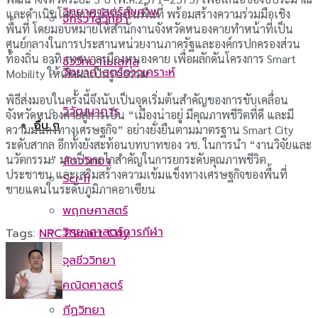
วิทยาศาสตร์สุขภาพ
และดำเนินโครงการนำร่องในพื้นที่ พร้อมสร้างความร่วมมือเชิง
จักรวาลวิทยา
พื้นที่ โดยมอบหมายให้สำนักงานจังหวัดหนองคายทำหน้าที่เป็น
ศูนย์กลางในการประสานหน่วยงานภาครัฐและองค์กรปกครองส่วน
ท้องถิ่น อาทิ เทศบาลเมืองหนองคาย เพื่อผลักดันโครงการ Smart
ชีววิทยาโมเลกุล
วิทยาศาสตร์ดาวเคราะห์
Mobility ให้เกิดผลเป็นรูปธรรม
พิธีส่งมอบในครั้งนี้จึงนับเป็นจุดเริ่มต้นสำคัญของการขับเคลื่อน
วิวัฒนาการ
จังหวัดหนองคายสู่การเป็น “เมืองน่าอยู่ มีคุณภาพชีวิตที่ดี และมี
อื่น ๆ
ความมั่นคงทางเศรษฐกิจ” อย่างยั่งยืนตามมาตรฐาน Smart City
ระดับสากล อีกทั้งยังสะท้อนบทบาทของ วช. ในการนำ “งานวิจัยและ
นวัตกรรม” มาเป็นกลไกสำคัญในการยกระดับคุณภาพชีวิต
สัตววิทยา
ประชาชน และเสริมสร้างความเข้มแข็งทางเศรษฐกิจของพื้นที่
Sci-fi
ชายแดนในระดับภูมิภาคอาเซียน
พฤกษศาสตร์
วิทยาศาสตร์การกีฬา
Tags:
NRCT
Smart City
จุลชีววิทยา
คณิตศาสตร์
กีฏวิทยา