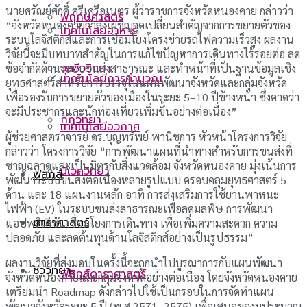
นายศรัณย์ศักดิ์ ศรีเครือเนตร ผู้ว่าราชการจังหวัดหนองคาย กล่าวว่า
พฤกษศาสตร์
“จังหวัดหนองคายกำลังเผชิญจุดเปลี่ยนสำคัญจากการขยายตัวของ
เทคโนโลยีอาหาร
ระบบโลจิสติกส์และการเชื่อมโยงโครงข่ายรถไฟความเร็วสูง ผลงาน
วิจัยนี้จะมีบทบาทสำคัญในการแก้ไขปัญหาการเดินทางไร้รอยต่อ ลด
จุลชีววิทยา
ข้อจำกัดด้านระบบขนส่งสาธารณะ และทำหน้าที่เป็นฐานข้อมูลเชิง
เทคโนโลยีการคำนวณ
ยุทธศาสตร์สำหรับการบรรจุในแผนพัฒนาจังหวัดและกลุ่มจังหวัด
เพื่อรองรับการขยายตัวของเมืองในระยะ 5–10 ปีข้างหน้า ซึ่งคาดว่า
จะมีประชากรและนักท่องเที่ยวเพิ่มขึ้นอย่างต่อเนื่อง”
กีฏวิทยา
เทคโนโลยีอวกาศ
ผู้ช่วยศาสตราจารย์ ดร.บุญทรัพย์ พานิชการ หัวหน้าโครงการวิจัย
กล่าวว่า โครงการวิจัย “การพัฒนาแผนที่นำทางสำหรับการขนส่งที่
ชาญฉลาดและเป็นมิตรกับสิ่งแวดล้อม จังหวัดหนองคาย มุ่งเน้นการ
นิเวศวิทยา
ฟิสิกส์
พัฒนาระบบขนส่งต่อเนื่องหลายรูปแบบ ครอบคลุมยุทธศาสตร์ 5
ด้าน และ 18 แผนงานหลัก อาทิ การส่งเสริมการใช้ยานพาหนะ
ไฟฟ้า (EV) ในระบบขนส่งสาธารณะเพื่อลดมลพิษ การพัฒนา
ดาราศาสตร์
เคมี
แอปพลิเคชันเชื่อมโยงการเดินทาง เพื่อเพิ่มความสะดวก ความ
ปลอดภัย และลดต้นทุนด้านโลจิสติกส์อย่างเป็นรูปธรรม”
ผลงานวิจัยที่ส่งมอบในครั้งนี้จะถูกนำไปบูรณาการกับแผนพัฒนา
ชีววิทยา
ฟิสิกส์ดาราศาสตร์
จังหวัดหนองคายและกลุ่มจังหวัดอย่างต่อเนื่อง โดยจังหวัดหนองคาย
เตรียมนำ Roadmap ดังกล่าวไปใช้เป็นกรอบในการจัดทำแผน
พัฒนาจังหวัดระยะ 5 ปี (พ.ศ.2571–2575) เพื่อเสนอของบประมาณ