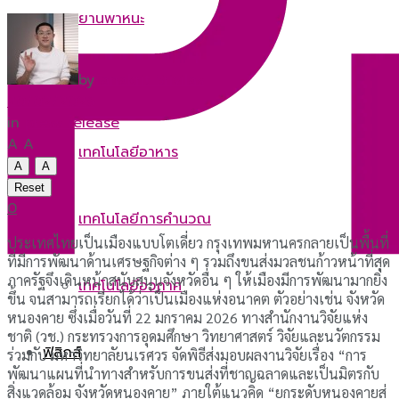
ยานพาหนะ
by
Tanakrit Srivilas
พลังงาน
20/02/2026
in
press release
A
A
เทคโนโลยีอาหาร
A
A
Reset
0
เทคโนโลยีการคำนวณ
ประเทศไทยเป็นเมืองแบบโตเดี่ยว กรุงเทพมหานครกลายเป็นพื้นที่
ที่มีการพัฒนาด้านเศรษฐกิจต่าง ๆ รวมถึงขนส่งมวลชนก้าวหน้าที่สุด
ภาครัฐจึงเดินหน้าสนับสนุนจังหวัดอื่น ๆ ให้เมืองมีการพัฒนามากยิ่ง
เทคโนโลยีอวกาศ
ขึ้น จนสามารถเรียกได้ว่าเป็นเมืองแห่งอนาคต ตัวอย่างเช่น จังหวัด
หนองคาย ซึ่งเมื่อวันที่ 22 มกราคม 2026 ทางสำนักงานวิจัยแห่ง
ชาติ (วช.) กระทรวงการอุดมศึกษา วิทยาศาสตร์ วิจัยและนวัตกรรม
ฟิสิกส์
ร่วมกับ มหาวิทยาลัยนเรศวร จัดพิธีส่งมอบผลงานวิจัยเรื่อง “การ
พัฒนาแผนที่นำทางสำหรับการขนส่งที่ชาญฉลาดและเป็นมิตรกับ
สิ่งแวดล้อม จังหวัดหนองคาย” ภายใต้แนวคิด “ยกระดับหนองคายสู่