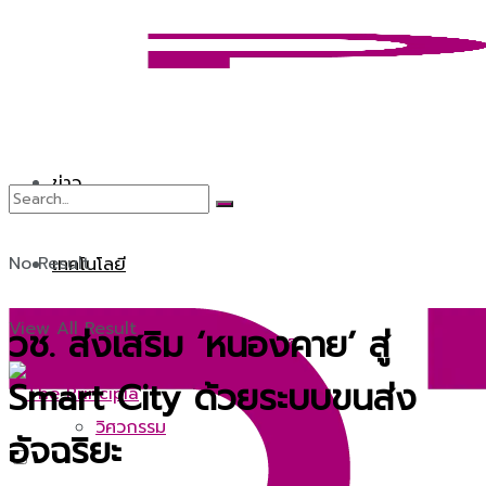
ข่าว
No Result
เทคโนโลยี
View All Result
วช. ส่งเสริม ‘หนองคาย’ สู่
หุ่นยนต์และปัญญาประดิษฐ์
Smart City ด้วยระบบขนส่ง
วิศวกรรม
อัจฉริยะ