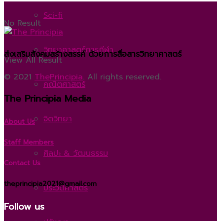
Sci-fi
No Result
วิทยาศาสตร์การกีฬา
ส่งเสริมสังคมสร้างสรรค์ ด้วยการสื่อสารวิทยาศาสตร์
View All Result
© 2021
ThePrincipia
. All rights reserved.
คณิตศาสตร์
The Principia Media
จิตวิทยา
About Us
Staff Members
ศิลปะ & วัฒนธรรม
Contact Us
theprincipia2021@gmail.com
ประวัติศาสตร์
Follow us