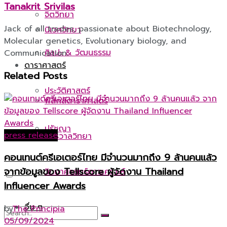
Tanakrit Srivilas
จิตวิทยา
Jack of all trades, passionate about Biotechnology,
นิเวศวิทยา
Molecular genetics, Evolutionary biology, and
ศิลปะ & วัฒนธรรม
Communication.
ดาราศาสตร์
Related
Posts
ประวัติศาสตร์
ฟิสิกส์ดาราศาสตร์
ปรัชญา
press release
จักรวาลวิทยา
คอนเทนต์ครีเอเตอร์ไทย มีจำนวนมากถึง 9 ล้านคนแล้ว
จากข้อมูลของ Tellscore ผู้จัดงาน Thailand
วิทยาศาสตร์ดาวเคราะห์
Influencer Awards
อื่น ๆ
by
The Principia
05/09/2024