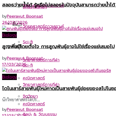
สลอธว่ายน้ำได้ รู้หรือไม่สลอธในปัจจุบันสามารถว่ายน้ำได
วิทยาศาสตร์ดาวเคราะห์
จักรวาลวิทยา
by
Peeravut Boonsat
26/03/2026
อื่น ๆ
วิทยาศาสตร์ดาวเคราะห์
Biology
Sci-fi
อื่น ๆ
สูญพันธุ์โดยตั้งใจ การสูญพันธุ์อาจไม่ใช่เรื่องแย่เสมอไป
by
Peeravut Boonsat
วิทยาศาสตร์การกีฬา
17/03/2026
Sci-fi
Biology
คณิตศาสตร์
วิทยาศาสตร์การกีฬา
ไดโนเสาร์สายพันธุ์ใหม่คาดเป็นสายพันธุ์ย่อยของสไปโนซ
จิตวิทยา
นักวิทยาศาสตร์ได้ปร...
คณิตศาสตร์
by
Peeravut Boonsat
ศิลปะ & วัฒนธรรม
17/03/2026