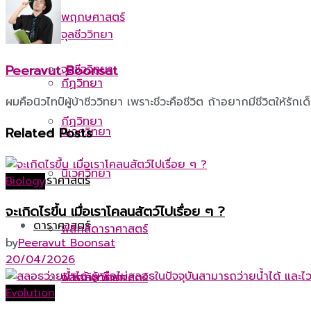
พฤกษศาสตร์
จุลชีววิทยา
จุลชีววิทยา
Peeravut Boonsat
กีฏวิทยา
ผมคือนิวไทป์ผู้บ้าชีววิทยา เพราะชีวะคือชีวิต ถ้าอยากมีชีวิตให้รักเด
กีฏวิทยา
Related
Posts
นิเวศวิทยา
นิเวศวิทยา
ดาราศาสตร์
Biology
จะเกิดไรขึ้น เมื่อเราโคลนสัตว์ไปเรื่อย ๆ ?
ดาราศาสตร์
ฟิสิกส์ดาราศาสตร์
by
Peeravut Boonsat
20/04/2026
ฟิสิกส์ดาราศาสตร์
จักรวาลวิทยา
Evolution