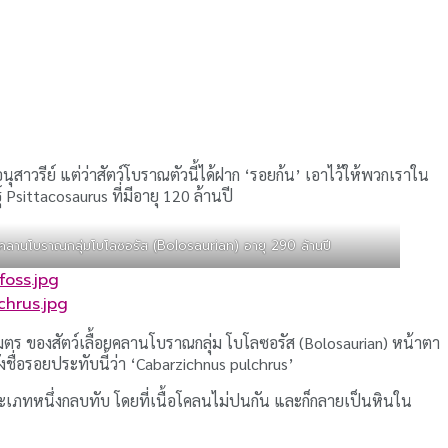
อนุสาวรีย์ แต่ว่าสัตว์โบราณตัวนี้ได้ฝาก ‘รอยก้น’ เอาไว้ให้พวกเราใน
 Psittacosaurus ที่มีอายุ 120 ล้านปี
ยคลานโบราณกลุ่มโบโลซอรัส (Bolosaurian) อายุ 290 ล้านปี
foss.jpg
hrus.jpg
ตร ของสัตว์เลื้อยคลานโบราณกลุ่ม โบโลซอรัส (Bolosaurian) หน้าตา
ั้งชื่อรอยประทับนี้ว่า ‘Cabarzichnus pulchrus’
ระเภทหนึ่งกลบทับ โดยที่เนื้อโคลนไม่ปนกัน และก็กลายเป็นหินใน