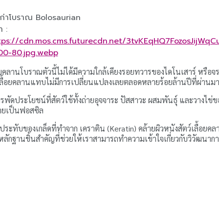
งก่าโบราณ Bolosaurian
า :
tps://cdn.mos.cms.futurecdn.net/3tvKEqHQ7FozosJijWqC
00-80.jpg.webp
านโบราณตัวนี้ไม่ได้มีความใกล้เคียงรอยทวารของไดโนเสาร์ หรือจระเข้
ัตว์เลื้อยคลานแทบไม่มีการเปลี่ยนแปลงเลยตลอดหลายร้อยล้านปีที่ผ่านม
ัดประโยชน์ที่สัตว์ใช้ทั้งถ่ายอุจจาระ ปัสสาวะ ผสมพันธุ์ และวางไข่ขอ
กลายเป็นฟอสซิล
บของเกล็ดที่ทำจาก เคราติน (Keratin) คล้ายผิวหนังสัตว์เลื้อยคลานส
็นหลักฐานชิ้นสำคัญที่ช่วยให้เราสามารถทำความเข้าใจเกี่ยวกับวิวัฒนา