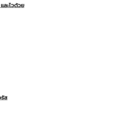
้ และไวด้วย
อรัส