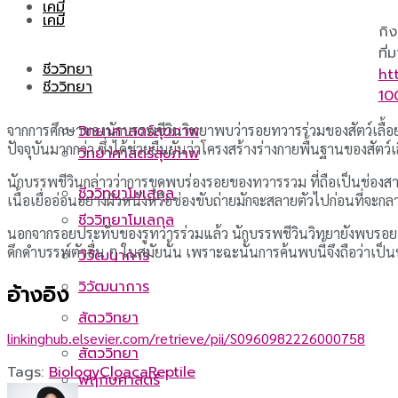
เคมี
เคมี
กิ
ที่ม
ชีววิทยา
ht
ชีววิทยา
10
จากการศึกษาของนักบรรพชีวินวิทยาพบว่ารอยทวารร่วมของสัตว์เลื้อยคล
วิทยาศาสตร์สุขภาพ
ปัจจุบันมากกว่า ซึ่งได้ช่วยยืนยันว่าโครงสร้างร่างกายพื้นฐานของส
วิทยาศาสตร์สุขภาพ
นักบรรพชีวินกล่าวว่าการขุดพบร่องรอยของทวารรวม ที่ถือเป็นช่องสารพ
ชีววิทยาโมเลกุล
เนื้อเยื่ออ่อนอย่างผิวหนังหรือช่องขับถ่ายมักจะสลายตัวไปก่อนที่จะ
ชีววิทยาโมเลกุล
นอกจากรอยประทับของรูทวารร่วมแล้ว นักบรรพชีวินวิทยายังพบรอยประทั
ดึกดำบรรพ์ตัวอื่น ๆ ในสมัยนั้น เพราะฉะนั้นการค้นพบนี้จึงถือว่าเป
วิวัฒนาการ
วิวัฒนาการ
อ้างอิง
สัตววิทยา
linkinghub.elsevier.com/retrieve/pii/S0960982226000758
สัตววิทยา
Tags:
Biology
Cloaca
Reptile
พฤกษศาสตร์