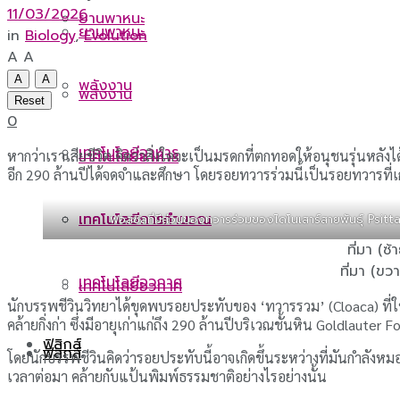
11/03/2026
ยานพาหนะ
ยานพาหนะ
in
Biology
,
Evolution
A
A
A
A
พลังงาน
พลังงาน
Reset
0
เทคโนโลยีอาหาร
หากว่าเราเสียชีวิต คิดว่าสิ่งใดจะเป็นมรดกที่ตกทอดให้อนุชนรุ่นหลังได
เทคโนโลยีอาหาร
อีก 290 ล้านปีได้จดจำและศึกษา โดยรอยทวารร่วมนี้เป็นรอยทวารที่เก่าแ
เทคโนโลยีการคำนวณ
เทคโนโลยีการคำนวณ
ฟอสซิลที่มีส่วนของทวารร่วมของไดโนเสาร์สายพันธุ์ Psitt
ที่มา (ซ้
ที่มา (ขวา
เทคโนโลยีอวกาศ
เทคโนโลยีอวกาศ
นักบรรพชีวินวิทยาได้ขุดพบรอยประทับของ ‘ทวารรวม’ (Cloaca) ที่ใ
คล้ายกิ่งก่า ซึ่งมีอายุเก่าแก่ถึง 290 ล้านปีบริเวณชั้นหิน Goldlaute
ฟิสิกส์
ฟิสิกส์
โดยนักบรรพชีวินคิดว่ารอยประทับนี้อาจเกิดขึ้นระหว่างที่มันกำลัง
เวลาต่อมา คล้ายกับแป้นพิมพ์ธรรมชาติอย่างไรอย่างนั้น