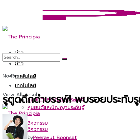
ข่าว
ข่าว
No Result
เทคโนโลยี
เทคโนโลยี
View All Result
รูตูดดึกดำบรรพ์! พบรอยประทับรูท
หุ่นยนต์และปัญญาประดิษฐ์
หุ่นยนต์และปัญญาประดิษฐ์
วิศวกรรม
วิศวกรรม
by
Peeravut Boonsat