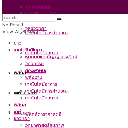
พฤกษศาสตร์
เทคโนโลยีอาหาร
No Result
จุลชีววิทยา
View All Result
เทคโนโลยีการคำนวณ
ข่าว
เทคโนโลยี
กีฏวิทยา
เทคโนโลยีอวกาศ
หุ่นยนต์และปัญญาประดิษฐ์
วิศวกรรม
ยานพาหนะ
นิเวศวิทยา
ฟิสิกส์
พลังงาน
เทคโนโลยีอาหาร
เทคโนโลยีการคำนวณ
ดาราศาสตร์
เคมี
เทคโนโลยีอวกาศ
ฟิสิกส์
เคมี
ชีววิทยา
ฟิสิกส์ดาราศาสตร์
ชีววิทยา
วิทยาศาสตร์สุขภาพ