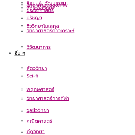
ศิลปะ & วัฒนธรรม
วิทยาศาสตร์สุขภาพ
จักรวาลวิทยา
ประวัติศาสตร์
ปรัชญา
ชีววิทยาโมเลกุล
วิทยาศาสตร์ดาวเคราะห์
วิวัฒนาการ
อื่น ๆ
สัตววิทยา
Sci-fi
พฤกษศาสตร์
วิทยาศาสตร์การกีฬา
จุลชีววิทยา
คณิตศาสตร์
กีฏวิทยา