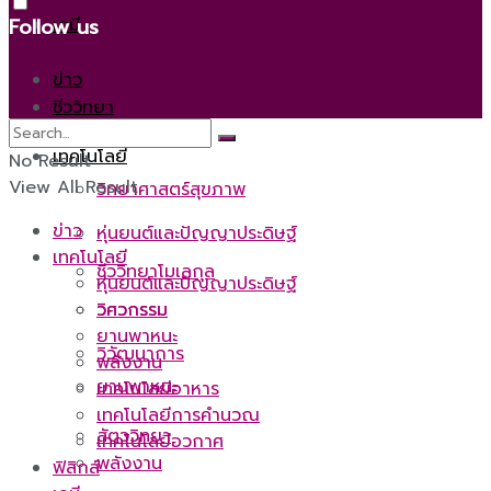
เคมี
Follow us
ข่าว
ชีววิทยา
เทคโนโลยี
No Result
View All Result
วิทยาศาสตร์สุขภาพ
ข่าว
หุ่นยนต์และปัญญาประดิษฐ์
เทคโนโลยี
ชีววิทยาโมเลกุล
หุ่นยนต์และปัญญาประดิษฐ์
วิศวกรรม
วิศวกรรม
ยานพาหนะ
วิวัฒนาการ
พลังงาน
ยานพาหนะ
เทคโนโลยีอาหาร
เทคโนโลยีการคำนวณ
สัตววิทยา
เทคโนโลยีอวกาศ
พลังงาน
ฟิสิกส์