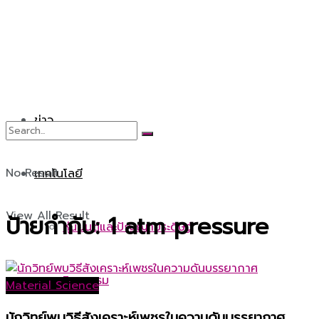
ข่าว
No Result
เทคโนโลยี
View All Result
ป้ายกำกับ:
1 atm pressure
หุ่นยนต์และปัญญาประดิษฐ์
วิศวกรรม
Material Science
นักวิทย์พบวิธีสังเคราะห์เพชรในความดันบรรยากาศ