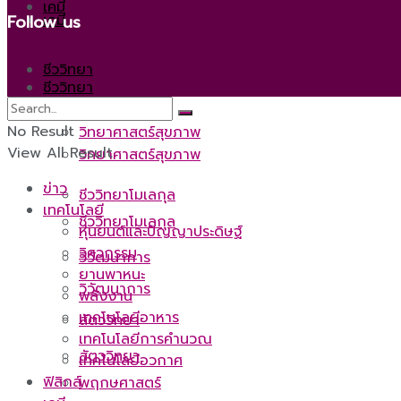
เคมี
เคมี
Follow us
ชีววิทยา
ชีววิทยา
No Result
วิทยาศาสตร์สุขภาพ
View All Result
วิทยาศาสตร์สุขภาพ
ข่าว
ชีววิทยาโมเลกุล
เทคโนโลยี
ชีววิทยาโมเลกุล
หุ่นยนต์และปัญญาประดิษฐ์
วิศวกรรม
วิวัฒนาการ
ยานพาหนะ
วิวัฒนาการ
พลังงาน
เทคโนโลยีอาหาร
สัตววิทยา
เทคโนโลยีการคำนวณ
สัตววิทยา
เทคโนโลยีอวกาศ
ฟิสิกส์
พฤกษศาสตร์