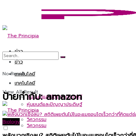
ข่าว
ข่าว
No Result
เทคโนโลยี
เทคโนโลยี
View All Result
ป้ายกำกับ:
amazon
หุ่นยนต์และปัญญาประดิษฐ์
หุ่นยนต์และปัญญาประดิษฐ์
วิศวกรรม
Biology
วิศวกรรม
พลังบวกเชิงลบ? สถิติเผยต้นไม้ในอะแมซอนโตเร็วกว่าที่