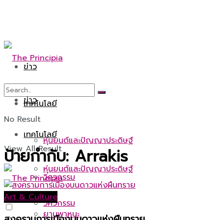
ข่าว
ข่าว
เทคโนโลยี
No Result
เทคโนโลยี
หุ่นยนต์และปัญญาประดิษฐ์
View All Result
ป้ายกำกับ:
Arrakis
หุ่นยนต์และปัญญาประดิษฐ์
วิศวกรรม
Art & Culture
วิศวกรรม
ยานพาหนะ
สงครามการเมืองบนดาวแห่งผืนทราย