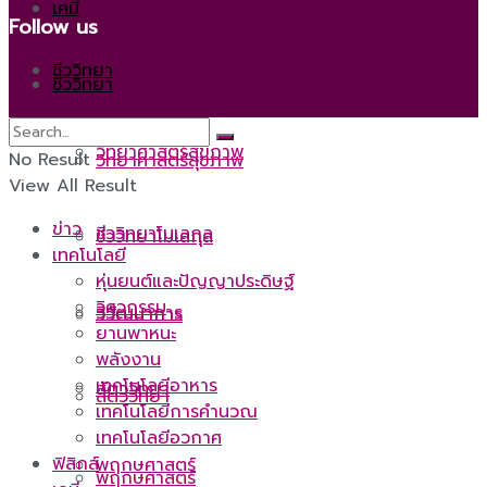
เคมี
Follow us
ชีววิทยา
ชีววิทยา
วิทยาศาสตร์สุขภาพ
No Result
วิทยาศาสตร์สุขภาพ
View All Result
ข่าว
ชีววิทยาโมเลกุล
ชีววิทยาโมเลกุล
เทคโนโลยี
หุ่นยนต์และปัญญาประดิษฐ์
วิศวกรรม
วิวัฒนาการ
วิวัฒนาการ
ยานพาหนะ
พลังงาน
เทคโนโลยีอาหาร
สัตววิทยา
สัตววิทยา
เทคโนโลยีการคำนวณ
เทคโนโลยีอวกาศ
ฟิสิกส์
พฤกษศาสตร์
พฤกษศาสตร์