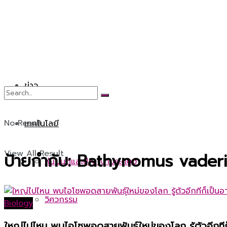
ข่าว
No Result
เทคโนโลยี
View All Result
ป้ายกำกับ:
Bathynomus vaderi
หุ่นยนต์และปัญญาประดิษฐ์
วิศวกรรม
Biology
ใหญ่ไปไหน พบไอโซพอดสายพันธุ์ใหม่ของโลก รู้ตัวอีกทีก