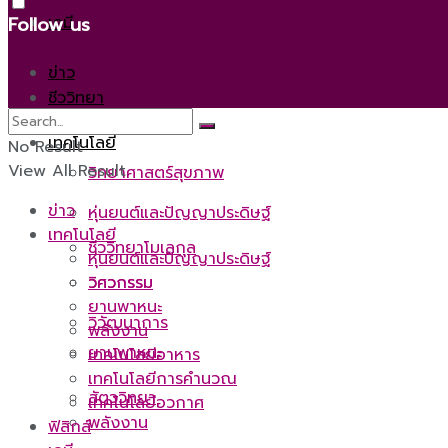
เคมี
Follow us
ข่าว
ชีววิทยา
เทคโนโลยี
No Result
View All Result
วิทยาศาสตร์สุขภาพ
ข่าว
หุ่นยนต์และปัญญาประดิษฐ์
เทคโนโลยี
ชีววิทยาโมเลกุล
หุ่นยนต์และปัญญาประดิษฐ์
วิศวกรรม
วิศวกรรม
ยานพาหนะ
วิวัฒนาการ
พลังงาน
ยานพาหนะ
เทคโนโลยีอาหาร
เทคโนโลยีการคำนวณ
สัตววิทยา
เทคโนโลยีอวกาศ
พลังงาน
ฟิสิกส์