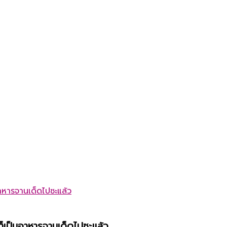
็เป็นอาหารจานเด็ดไปซะแล้ว