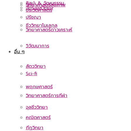
ศิลปะ & วัฒนธรรม
วิทยาศาสตร์สุขภาพ
จักรวาลวิทยา
ประวัติศาสตร์
ปรัชญา
ชีววิทยาโมเลกุล
วิทยาศาสตร์ดาวเคราะห์
วิวัฒนาการ
อื่น ๆ
สัตววิทยา
Sci-fi
พฤกษศาสตร์
วิทยาศาสตร์การกีฬา
จุลชีววิทยา
คณิตศาสตร์
กีฏวิทยา