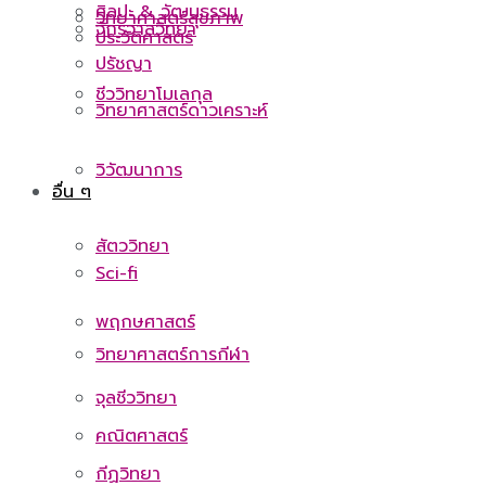
ศิลปะ & วัฒนธรรม
วิทยาศาสตร์สุขภาพ
จักรวาลวิทยา
ประวัติศาสตร์
ปรัชญา
ชีววิทยาโมเลกุล
วิทยาศาสตร์ดาวเคราะห์
วิวัฒนาการ
อื่น ๆ
สัตววิทยา
Sci-fi
พฤกษศาสตร์
วิทยาศาสตร์การกีฬา
จุลชีววิทยา
คณิตศาสตร์
กีฏวิทยา