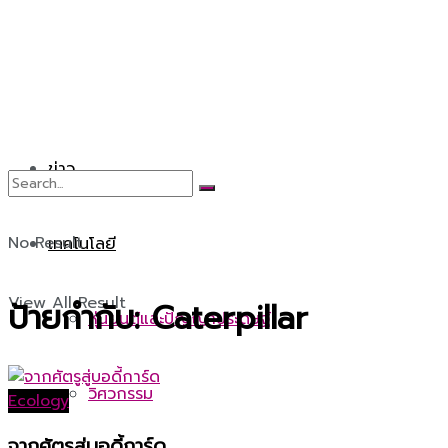
ข่าว
No Result
เทคโนโลยี
View All Result
ป้ายกำกับ:
Caterpillar
หุ่นยนต์และปัญญาประดิษฐ์
วิศวกรรม
Ecology
จากศัตรูสู่บอดี้การ์ด