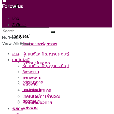
เคมี
Follow us
ข่าว
ชีววิทยา
เทคโนโลยี
No Result
View All Result
วิทยาศาสตร์สุขภาพ
ข่าว
หุ่นยนต์และปัญญาประดิษฐ์
เทคโนโลยี
ชีววิทยาโมเลกุล
หุ่นยนต์และปัญญาประดิษฐ์
วิศวกรรม
วิศวกรรม
ยานพาหนะ
วิวัฒนาการ
พลังงาน
ยานพาหนะ
เทคโนโลยีอาหาร
เทคโนโลยีการคำนวณ
สัตววิทยา
เทคโนโลยีอวกาศ
พลังงาน
ฟิสิกส์