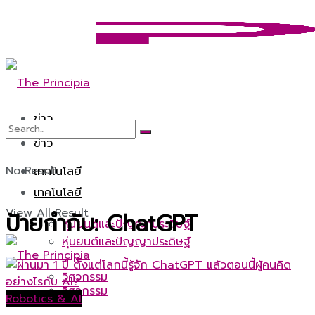
ข่าว
ข่าว
No Result
เทคโนโลยี
เทคโนโลยี
View All Result
ป้ายกำกับ:
ChatGPT
หุ่นยนต์และปัญญาประดิษฐ์
หุ่นยนต์และปัญญาประดิษฐ์
วิศวกรรม
วิศวกรรม
Robotics & AI