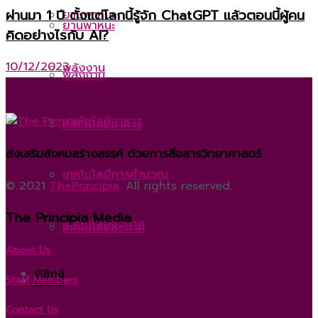
ผ่านมา 1 ปี ตั้งแต่โลกนี้รู้จัก ChatGPT แล้วตอนนี้ผู้คน
ยานพาหนะ
ยานพาหนะ
คิดอย่างไรกับ AI?
10/12/2023
พลังงาน
พลังงาน
เทคโนโลยีอาหาร
เทคโนโลยีอาหาร
ส่งเสริมสังคมสร้างสรรค์ ด้วยการสื่อสารวิทยาศาสตร์
เทคโนโลยีการคำนวณ
เทคโนโลยีการคำนวณ
© 2021
ThePrincipia
. All rights reserved.
The Principia Media
เทคโนโลยีอวกาศ
เทคโนโลยีอวกาศ
About Us
ฟิสิกส์
ฟิสิกส์
Staff Members
Contact Us