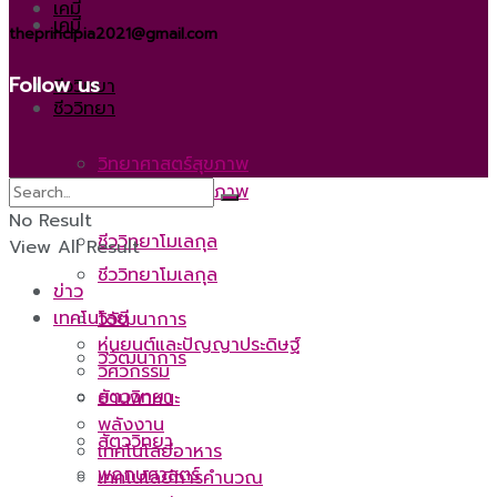
เคมี
เคมี
theprincipia2021@gmail.com
Follow us
ชีววิทยา
ชีววิทยา
วิทยาศาสตร์สุขภาพ
วิทยาศาสตร์สุขภาพ
No Result
ชีววิทยาโมเลกุล
View All Result
ชีววิทยาโมเลกุล
ข่าว
เทคโนโลยี
วิวัฒนาการ
หุ่นยนต์และปัญญาประดิษฐ์
วิวัฒนาการ
วิศวกรรม
สัตววิทยา
ยานพาหนะ
พลังงาน
สัตววิทยา
เทคโนโลยีอาหาร
พฤกษศาสตร์
เทคโนโลยีการคำนวณ