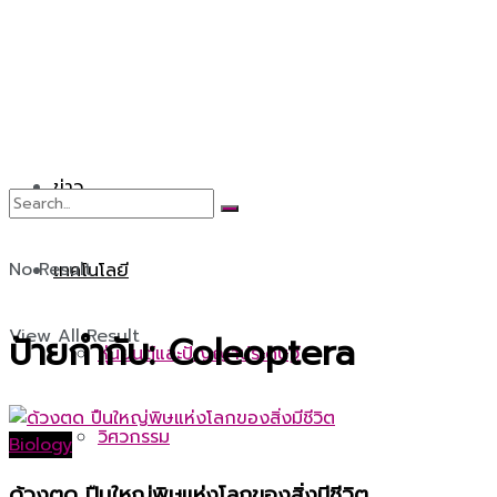
ข่าว
No Result
เทคโนโลยี
View All Result
ป้ายกำกับ:
Coleoptera
หุ่นยนต์และปัญญาประดิษฐ์
วิศวกรรม
Biology
ด้วงตด ปืนใหญ่พิษแห่งโลกของสิ่งมีชีวิต