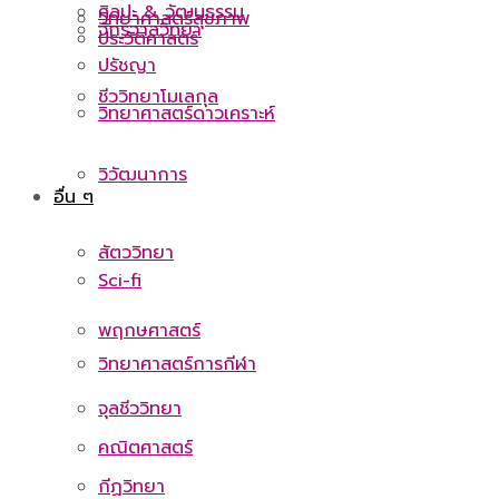
ศิลปะ & วัฒนธรรม
วิทยาศาสตร์สุขภาพ
จักรวาลวิทยา
ประวัติศาสตร์
ปรัชญา
ชีววิทยาโมเลกุล
วิทยาศาสตร์ดาวเคราะห์
วิวัฒนาการ
อื่น ๆ
สัตววิทยา
Sci-fi
พฤกษศาสตร์
วิทยาศาสตร์การกีฬา
จุลชีววิทยา
คณิตศาสตร์
กีฏวิทยา