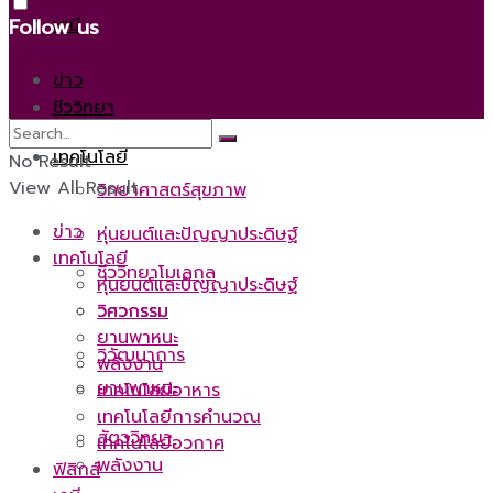
เคมี
Follow us
ข่าว
ชีววิทยา
เทคโนโลยี
No Result
View All Result
วิทยาศาสตร์สุขภาพ
ข่าว
หุ่นยนต์และปัญญาประดิษฐ์
เทคโนโลยี
ชีววิทยาโมเลกุล
หุ่นยนต์และปัญญาประดิษฐ์
วิศวกรรม
วิศวกรรม
ยานพาหนะ
วิวัฒนาการ
พลังงาน
ยานพาหนะ
เทคโนโลยีอาหาร
เทคโนโลยีการคำนวณ
สัตววิทยา
เทคโนโลยีอวกาศ
พลังงาน
ฟิสิกส์