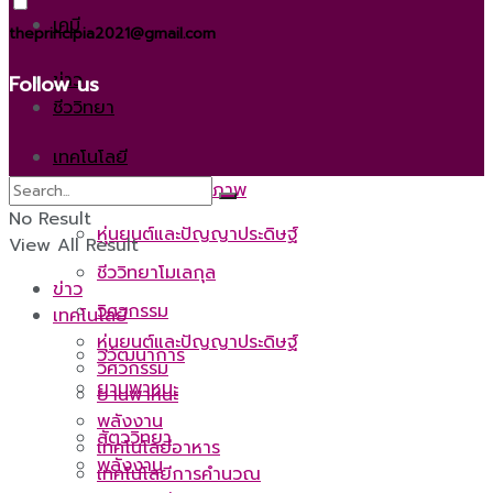
เคมี
theprincipia2021@gmail.com
ข่าว
Follow us
ชีววิทยา
เทคโนโลยี
วิทยาศาสตร์สุขภาพ
No Result
หุ่นยนต์และปัญญาประดิษฐ์
View All Result
ชีววิทยาโมเลกุล
ข่าว
วิศวกรรม
เทคโนโลยี
หุ่นยนต์และปัญญาประดิษฐ์
วิวัฒนาการ
วิศวกรรม
ยานพาหนะ
ยานพาหนะ
พลังงาน
สัตววิทยา
เทคโนโลยีอาหาร
พลังงาน
เทคโนโลยีการคำนวณ