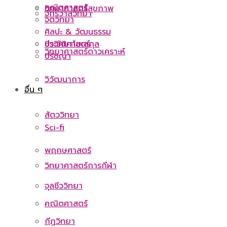
คณิตศาสตร์
วิทยาศาสตร์สุขภาพ
จักรวาลวิทยา
จิตวิทยา
ศิลปะ & วัฒนธรรม
ชีววิทยาโมเลกุล
ประวัติศาสตร์
วิทยาศาสตร์ดาวเคราะห์
ปรัชญา
วิวัฒนาการ
อื่น ๆ
สัตววิทยา
Sci-fi
พฤกษศาสตร์
วิทยาศาสตร์การกีฬา
จุลชีววิทยา
คณิตศาสตร์
กีฏวิทยา