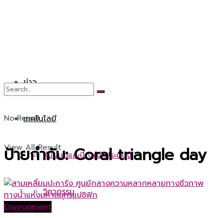
ข่าว
No Result
เทคโนโลยี
View All Result
ป้ายกำกับ:
Coral triangle day
หุ่นยนต์และปัญญาประดิษฐ์
วิศวกรรม
Environment