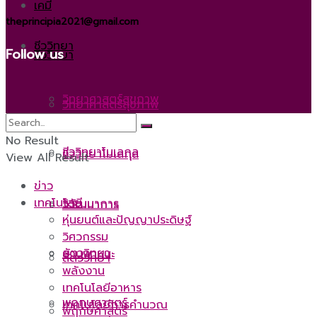
เคมี
theprincipia2021@gmail.com
ชีววิทยา
Follow us
ชีววิทยา
วิทยาศาสตร์สุขภาพ
วิทยาศาสตร์สุขภาพ
No Result
ชีววิทยาโมเลกุล
ชีววิทยาโมเลกุล
View All Result
ข่าว
เทคโนโลยี
วิวัฒนาการ
วิวัฒนาการ
หุ่นยนต์และปัญญาประดิษฐ์
วิศวกรรม
สัตววิทยา
ยานพาหนะ
สัตววิทยา
พลังงาน
เทคโนโลยีอาหาร
พฤกษศาสตร์
เทคโนโลยีการคำนวณ
พฤกษศาสตร์