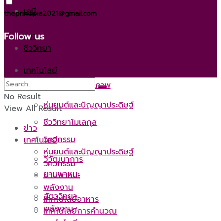
เคมี
theprincipia2021@gmail.com
Follow us
ข่าว
ชีววิทยา
เทคโนโลยี
วิทยาศาสตร์สุขภาพ
No Result
หุ่นยนต์และปัญญาประดิษฐ์
View All Result
ชีววิทยาโมเลกุล
ข่าว
วิศวกรรม
เทคโนโลยี
หุ่นยนต์และปัญญาประดิษฐ์
วิวัฒนาการ
วิศวกรรม
ยานพาหนะ
ยานพาหนะ
พลังงาน
สัตววิทยา
เทคโนโลยีอาหาร
พลังงาน
เทคโนโลยีการคำนวณ