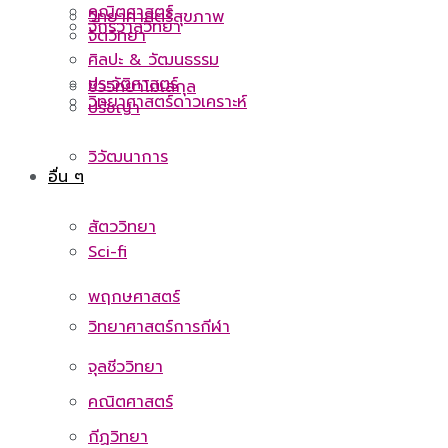
คณิตศาสตร์
วิทยาศาสตร์สุขภาพ
จักรวาลวิทยา
จิตวิทยา
ศิลปะ & วัฒนธรรม
ประวัติศาสตร์
ชีววิทยาโมเลกุล
วิทยาศาสตร์ดาวเคราะห์
ปรัชญา
วิวัฒนาการ
อื่น ๆ
สัตววิทยา
Sci-fi
พฤกษศาสตร์
วิทยาศาสตร์การกีฬา
จุลชีววิทยา
คณิตศาสตร์
กีฏวิทยา