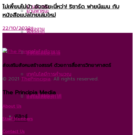
ไม่เพี้ยนไม่บ้า อัจฉริยะนี่หว่า! ริชาร์ด ฟายน์แมน กับ
ยานพาหนะ
ยานพาหนะ
หนังสือแปลไทยเล่มใหม่
22/10/2022
พลังงาน
พลังงาน
เทคโนโลยีอาหาร
เทคโนโลยีอาหาร
ส่งเสริมสังคมสร้างสรรค์ ด้วยการสื่อสารวิทยาศาสตร์
เทคโนโลยีการคำนวณ
เทคโนโลยีการคำนวณ
© 2021
ThePrincipia
. All rights reserved.
The Principia Media
เทคโนโลยีอวกาศ
เทคโนโลยีอวกาศ
About Us
ฟิสิกส์
ฟิสิกส์
Staff Members
Contact Us