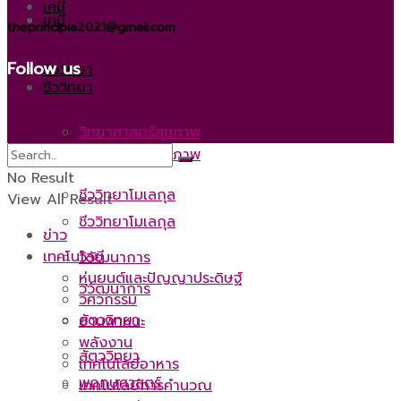
เคมี
เคมี
theprincipia2021@gmail.com
Follow us
ชีววิทยา
ชีววิทยา
วิทยาศาสตร์สุขภาพ
วิทยาศาสตร์สุขภาพ
No Result
ชีววิทยาโมเลกุล
View All Result
ชีววิทยาโมเลกุล
ข่าว
เทคโนโลยี
วิวัฒนาการ
หุ่นยนต์และปัญญาประดิษฐ์
วิวัฒนาการ
วิศวกรรม
สัตววิทยา
ยานพาหนะ
พลังงาน
สัตววิทยา
เทคโนโลยีอาหาร
พฤกษศาสตร์
เทคโนโลยีการคำนวณ