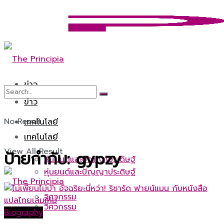
ข่าว
ข่าว
No Result
เทคโนโลยี
เทคโนโลยี
View All Result
ป้ายกำกับ:
gypzy
หุ่นยนต์และปัญญาประดิษฐ์
หุ่นยนต์และปัญญาประดิษฐ์
วิศวกรรม
วิศวกรรม
Biography