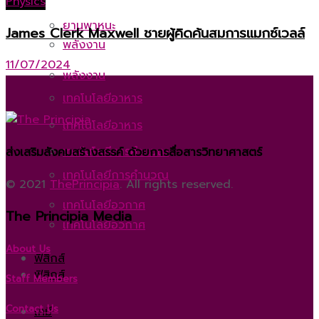
Physics
ยานพาหนะ
James Clerk Maxwell ชายผู้คิดค้นสมการแมกซ์เวลล์
พลังงาน
11/07/2024
พลังงาน
เทคโนโลยีอาหาร
เทคโนโลยีอาหาร
เทคโนโลยีการคำนวณ
ส่งเสริมสังคมสร้างสรรค์ ด้วยการสื่อสารวิทยาศาสตร์
เทคโนโลยีการคำนวณ
© 2021
ThePrincipia
. All rights reserved.
เทคโนโลยีอวกาศ
The Principia Media
เทคโนโลยีอวกาศ
About Us
ฟิสิกส์
ฟิสิกส์
Staff Members
Contact Us
เคมี