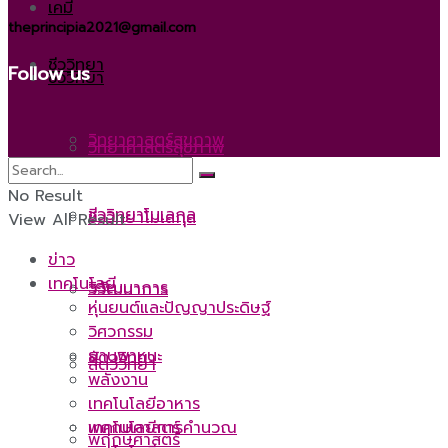
เคมี
theprincipia2021@gmail.com
ชีววิทยา
Follow us
ชีววิทยา
วิทยาศาสตร์สุขภาพ
วิทยาศาสตร์สุขภาพ
No Result
ชีววิทยาโมเลกุล
ชีววิทยาโมเลกุล
View All Result
ข่าว
เทคโนโลยี
วิวัฒนาการ
วิวัฒนาการ
หุ่นยนต์และปัญญาประดิษฐ์
วิศวกรรม
ยานพาหนะ
สัตววิทยา
สัตววิทยา
พลังงาน
เทคโนโลยีอาหาร
พฤกษศาสตร์
เทคโนโลยีการคำนวณ
พฤกษศาสตร์