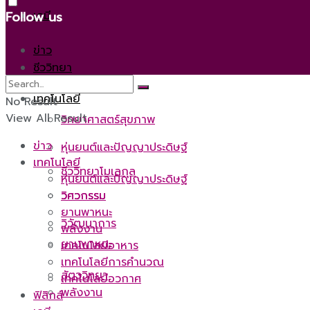
เคมี
Follow us
ข่าว
ชีววิทยา
เทคโนโลยี
No Result
View All Result
วิทยาศาสตร์สุขภาพ
ข่าว
หุ่นยนต์และปัญญาประดิษฐ์
เทคโนโลยี
ชีววิทยาโมเลกุล
หุ่นยนต์และปัญญาประดิษฐ์
วิศวกรรม
วิศวกรรม
ยานพาหนะ
วิวัฒนาการ
พลังงาน
ยานพาหนะ
เทคโนโลยีอาหาร
เทคโนโลยีการคำนวณ
สัตววิทยา
เทคโนโลยีอวกาศ
พลังงาน
ฟิสิกส์