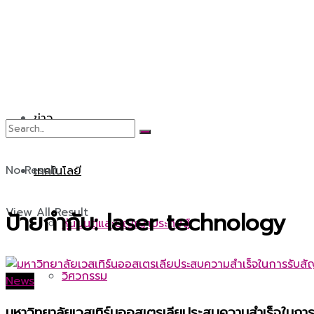
ข่าว
No Result
เทคโนโลยี
View All Result
ป้ายกำกับ:
laser technology
หุ่นยนต์และปัญญาประดิษฐ์
วิศวกรรม
News
มหาวิทยาลัยเวสเทิร์นออสเตรเลียประสบความสำเร็จในก