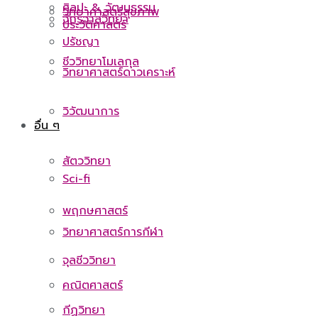
ศิลปะ & วัฒนธรรม
วิทยาศาสตร์สุขภาพ
จักรวาลวิทยา
ประวัติศาสตร์
ปรัชญา
ชีววิทยาโมเลกุล
วิทยาศาสตร์ดาวเคราะห์
วิวัฒนาการ
อื่น ๆ
สัตววิทยา
Sci-fi
พฤกษศาสตร์
วิทยาศาสตร์การกีฬา
จุลชีววิทยา
คณิตศาสตร์
กีฏวิทยา