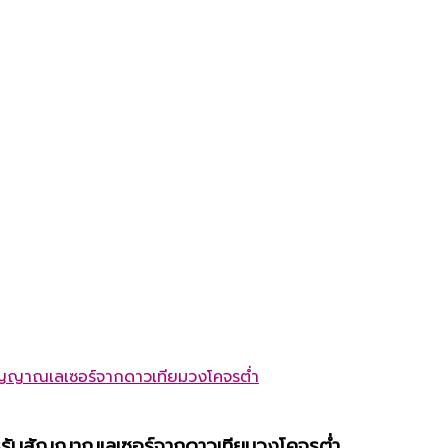
ารรับสัญญาณเลเซอร์จากดาวเทียมวงโคจรต่ำ