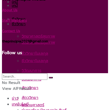
เคมี
เคมี
About Us
ชีววิทยา
Staff Members
ชีววิทยา
Contact Us
วิทยาศาสตร์สุขภาพ
theprincipia2021@gmail.com
วิทยาศาสตร์สุขภาพ
Follow us
ชีววิทยาโมเลกุล
ชีววิทยาโมเลกุล
วิวัฒนาการ
วิวัฒนาการ
No Result
สัตววิทยา
View All Result
สัตววิทยา
ข่าว
เทคโนโลยี
พฤกษศาสตร์