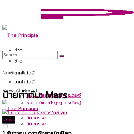
ข่าว
ข่าว
No Result
เทคโนโลยี
เทคโนโลยี
View All Result
ป้ายกำกับ:
Mars
หุ่นยนต์และปัญญาประดิษฐ์
หุ่นยนต์และปัญญาประดิษฐ์
วิศวกรรม
News
วิศวกรรม
1 ธันวาคม ดาวอังคารใกล้โลก