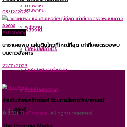
ยานพาหนะ
ยานพาหนะ
03/12/2022
พลังงาน
พลังงาน
Astronomy
นาซาเผยพบ แผ่นดินไหวที่ใหญ่ที่สุด เท่าที่เคยตรวจพบ
เทคโนโลยีอาหาร
เทคโนโลยีอาหาร
บนดาวอังคาร
22/11/2023
เทคโนโลยีการคำนวณ
เทคโนโลยีการคำนวณ
เทคโนโลยีอวกาศ
เทคโนโลยีอวกาศ
ส่งเสริมสังคมสร้างสรรค์ ด้วยการสื่อสารวิทยาศาสตร์
ฟิสิกส์
ฟิสิกส์
© 2021
ThePrincipia
. All rights reserved.
The Principia Media