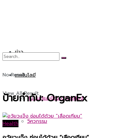
ข่าว
No Result
เทคโนโลยี
View All Result
ป้ายกำกับ:
OrganEx
หุ่นยนต์และปัญญาประดิษฐ์
วิศวกรรม
Health
อวัยวะเจ๊ง ซ่อมได้ด้วย “เลือดเทียม”