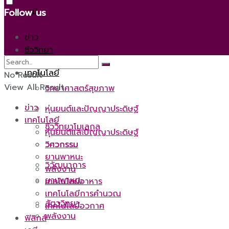
เคมี
Follow us
ข่าว
ชีววิทยา
เทคโนโลยี
No Result
View All Result
วิทยาศาสตร์สุขภาพ
ข่าว
หุ่นยนต์และปัญญาประดิษฐ์
เทคโนโลยี
ชีววิทยาโมเลกุล
หุ่นยนต์และปัญญาประดิษฐ์
วิศวกรรม
วิศวกรรม
ยานพาหนะ
วิวัฒนาการ
พลังงาน
ยานพาหนะ
เทคโนโลยีอาหาร
เทคโนโลยีการคำนวณ
สัตววิทยา
เทคโนโลยีอวกาศ
พลังงาน
ฟิสิกส์