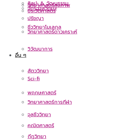
ศิลปะ & วัฒนธรรม
วิทยาศาสตร์สุขภาพ
จักรวาลวิทยา
ประวัติศาสตร์
ปรัชญา
ชีววิทยาโมเลกุล
วิทยาศาสตร์ดาวเคราะห์
วิวัฒนาการ
อื่น ๆ
สัตววิทยา
Sci-fi
พฤกษศาสตร์
วิทยาศาสตร์การกีฬา
จุลชีววิทยา
คณิตศาสตร์
กีฏวิทยา