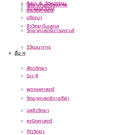
ศิลปะ & วัฒนธรรม
วิทยาศาสตร์สุขภาพ
จักรวาลวิทยา
ประวัติศาสตร์
ปรัชญา
ชีววิทยาโมเลกุล
วิทยาศาสตร์ดาวเคราะห์
วิวัฒนาการ
อื่น ๆ
สัตววิทยา
Sci-fi
พฤกษศาสตร์
วิทยาศาสตร์การกีฬา
จุลชีววิทยา
คณิตศาสตร์
กีฏวิทยา