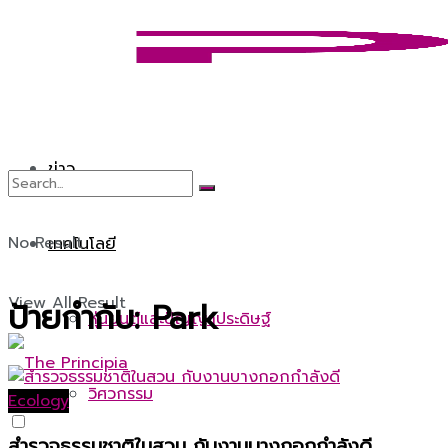
ข่าว
No Result
เทคโนโลยี
View All Result
ป้ายกำกับ:
Park
หุ่นยนต์และปัญญาประดิษฐ์
วิศวกรรม
Ecology
สำรวจธรรมชาติในสวน กับงานบางกอกกำลังดี