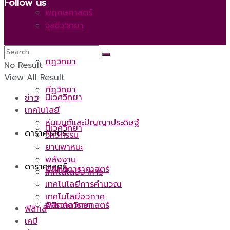
Follow us
พฤกษศาสตร์
จุลชีววิทยา
จุลชีววิทยา
กีฏวิทยา
No Result
View All Result
กีฏวิทยา
นิเวศวิทยา
ข่าว
เทคโนโลยี
หุ่นยนต์และปัญญาประดิษฐ์
นิเวศวิทยา
ดาราศาสตร์
วิศวกรรม
ยานพาหนะ
พลังงาน
ดาราศาสตร์
ฟิสิกส์ดาราศาสตร์
เทคโนโลยีอาหาร
เทคโนโลยีการคำนวณ
เทคโนโลยีอวกาศ
ฟิสิกส์ดาราศาสตร์
จักรวาลวิทยา
ฟิสิกส์
เคมี