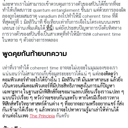
และหากเราไม่สามารถเข้าควบคุมการวางตัวของสปินได้ก็ยากที่จะ
ทำให้เกิดสภาวะ quantum entanglement ขึ้นมา แต่ด้วยการลองผิด
ลองถูกโดยผสมธาตุ vanadium ลงไปทำให้มี coherent time ที่ดี
ที่สุดอยู่ที่ 1 มิลลิวินาที ซึ่งเทียบเท่ากับการเจือไนโตรเจนบนเพชร
เลยนะ (อ่านเพิ่มเติมได้
ที่นี่
) แต่ยังประสบปัญหาการบังคับทิศทาง
การวางตัวของสปินซึ่งเป็นสาเหตุที่ทำให้มีการลด coherent time
ในหลาย ๆ ตัวอย่างการทดลอง
พูดคุยกันท้ายบทความ
เท่าที่เราทำได้ coherent time อาจจะไม่เยอะในมุมมองของเรา
แน่นอนว่าไม่สามารถเก็บข้อมูลระยะยาวได้แน่ ๆ แต่ล
องคิดดูว่า
คอมพิวเตอร์ทำอะไรได้บ้างใน 1 มิลลิวินาที มันมหาศาลนะ แล้วยิ่ง
เป็นควอนตัมคอมพิวเตอร์ที่มีประสิทธิภาพสูงในการแก้ปัญหา
เฉพาะทาง ในฐานะนักฟิสิกส์ก็จะขอมาแลกเปลี่ยนเรื่องราวแปลก ๆ
แบบนี้ไปเรื่อย ๆ หวังว่าจะชอบกันนะครับ หากใครมีเรื่องราวทาง
ฟิสิกส์หรือวิทยาศาสตร์ด้านต่าง ๆ ที่อยากจะถามหรืออยากแชร์ ก็ส่ง
กันเข้ามาได้เรื่อย ๆ แล้วพวกเราจะไปหาความรู้มาเล่าให้ท่านได้
อ่านต่อในเพจ
The Principia
กันครับ