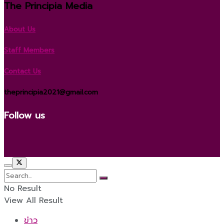
The Principia Media
About Us
Staff Members
Contact Us
theprincipia2021@gmail.com
Follow us
No Result
View All Result
ข่าว