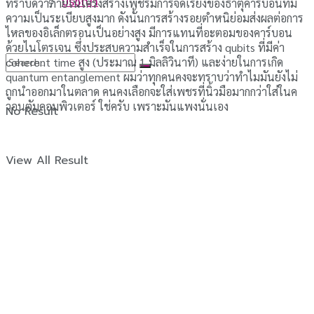
ปรัชญา
ทราบดีว่าภายในโครงสร้างเพชรมีการจัดเรียงของธาตุคาร์บอนที่มี
ความเป็นระเบียบสูงมาก ดังนั้นการสร้างรอยตำหนิย่อมส่งผลต่อการ
ไหลของอิเล็กตรอนเป็นอย่างสูง มีการแทนที่อะตอมของคาร์บอน
ด้วยไนโตรเจน ซึ่งประสบความสำเร็จในการสร้าง qubits ที่มีค่า
coherent time สูง (ประมาณ 1 มิลลิวินาที) และง่ายในการเกิด
quantum entanglement ผมว่าทุกคนคงจะทราบว่าทำไมมันยังไม่
ถูกนำออกมาในตลาด คนคงเลือกจะใส่เพชรที่นิ้วมือมากกว่าใส่ในค
วอนตัมคอมพิวเตอร์ ใช่ครับ เพราะมันแพงนั่นเอง
No Result
View All Result