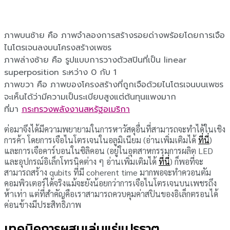
ภาพบนซ้าย คือ ภาพจำลองการสร้างรอยด่างพร้อยโดยการเจือ
ไนโตรเจนลงบนโครงสร้างเพชร
ภาพล่างซ้าย คือ รูปแบบการวางตัวสปินที่เป็น linear
superposition ระหว่าง 0 กับ 1
ภาพขวา คือ ภาพของโครงสร้างที่ถูกเจือด้วยไนโตรเจนบนเพชร
จะเห็นได้ว่ามีความเป็นระเบียบสูงแต่ต้นทุนแพงมาก
ที่มา
กระทรวงพลังงานสหรัฐอเมริกา
ต่อมาจึงได้มีความพยายามในการหาวัสดุอื่นที่สามารถจะทำได้ในเชิง
การค้า โดยการเจือไนโตรเจนในอลูมิเนียม (อ่านเพิ่มเติมได้
ที่นี่
)
และการเจือคาร์บอนในซิลิคอน (อยู่ในอุตสาหกรรมการผลิต LED
และอุปกรณ์อิเล็กโทรนิคต่าง ๆ อ่านเพิ่มเติมได้
ที่นี่
) ก็พอที่จะ
สามารถสร้าง qubits ที่มี coherent time มากพอจะทำควอนตัม
คอมพิวเตอร์ได้จริงแม้จะยังน้อยกว่าการเจือไนโตรเจนบนเพชรถึง
ห้าเท่า แต่ที่สำคัญคือเราสามารถควบคุมค่าสปินของอิเล็กตรอนได้
ค่อนข้างมีประสิทธิภาพ
เทคนิคการผสมเล่นแร่แปรธาตุ