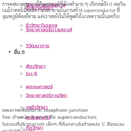
การคงสภาพระบบนี้คืออุณหภูมิที่ต้องต่ำมาก ๆ เกือบจะถึง 0 เคลวิน
วิทยาศาสตร์สุขภาพ
จักรวาลวิทยา
(แม้ว่าตอนนี้จะมีความพยายามในการสร้าง superconductor ที่
อุณหภูมิห้องก็ตาม แต่เราจะยังไม่ได้พูดถึงในบทความนี้นะครับ)
ชีววิทยาโมเลกุล
วิทยาศาสตร์ดาวเคราะห์
วิวัฒนาการ
อื่น ๆ
สัตววิทยา
Sci-fi
พฤกษศาสตร์
วิทยาศาสตร์การกีฬา
จุลชีววิทยา
แผนภาพเพื่ออธิบาย Josephson junction
โดย ตำแหน่ง A และ B คือ superconductors
คณิตศาสตร์
ในขณะที่บริเวณบางๆ เล็กๆ ที่คั่นกลางในตำแหน่ง C คือฉนวน
กีฏวิทยา