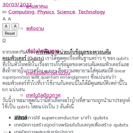
30/03/2022
ยานพาหนะ
in
Computing
,
Physics
,
Science
,
Technology
A
A
A
A
พลังงาน
Reset
0
เทคโนโลยีอาหาร
จากบทความเรื่อง
การพัฒนาหน่วยเก็บข้อมูลของควอนตัม
คอมพิวเตอร์ (Qubits)
เราได้พูดคุยเรื่องพื้นฐานคร่าว ๆ ของ qubits
ที่เป็นหัวใจหลักในเรื่องการเก็บข้อมูลของควอนตัมคอมพิวเตอร์และ
สิ่งท้าทายในการสร้าง qubits คือความพยายามใส่คุณสมบัติ linear
เทคโนโลยีการคำนวณ
superposition และ quantum entanglement ซึ่งแน่นอนว่า
คอมพิวเตอร์ทั่วไปที่เราใช้งานกันตอนนี้ไม่ได้มีคุณสมบัติเหล่านี้ใน
bit แน่นอน
เทคโนโลยีอวกาศ
วันนี้เราจะมาพูดกันว่ามีตัวเลือกอะไรบ้างที่สามารถถูกนำมาประยุกต์
ใช้เป็น qubits โดยแบ่งเป็น 3 อันดังนี้
ฟิสิกส์
เทคนิคการใช้ superconductor มาทำ qubits
เทคนิคการสร้างจุดด่างพร้อยในโมเลกุลเพื่อสร้าง qubits
เทคนิคการผสมเล่นแร่แปรธาตุ