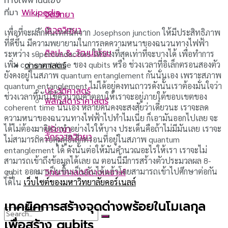
ทางไฟฟ้านั่นเอง
ที่มา
Wikipedia
จิตวิทยา
นิเวศวิทยา
เพื่อที่จะผลักดันเทคนิคจาก Josephson junction ให้มีประสิทธิภาพ
ที่ดีขึ้น มีความพยายามในการลดความหนาของฉนวนทางไฟฟ้า
ศิลปะ & วัฒนธรรม
ระหว่าง superconductors ให้บางที่สุดเท่าที่จะบางได้ เพื่อทำการ
เพิ่ม coherent time ของ qubits หรือ ช่วงเวลาที่อิเล็กตรอนสองตัว
ดาราศาสตร์
ยังคงอยู่ในสภาพ quantum entanglement กันนั่นเอง เพราะสภาพ
quantum entanglement ไม่ได้อยู่คงทนถาวรดังนั้นเราต้องมั่นใจว่า
ประวัติศาสตร์
ช่วงเวลาที่มันใช้คำนวณคำตอบให้เราจะอยู่ภายใต้ขอบเขตของ
ฟิสิกส์ดาราศาสตร์
coherent time นั่นเอง หลายคนคงจะสงสัยว่าเดี๋ยวนะ เราจะลด
ความหนาของฉนวนทางไฟฟ้าไปทำไมเนี่ย ก็เอามันออกไปเลย จะ
ได้ไม่ต้องมาคิดว่าทำอย่างไรให้บาง ประเด็นคือถ้าไม่มีมันเลย เราจะ
ปรัชญา
จักรวาลวิทยา
ไม่สามารถควบคุมคู่อิเล็กตรอนที่อยู่ในสภาพ quantum
entanglement ได้ ดังนั้นต่อให้มันคำนวณอะไรให้เรา เราจะไม่
สามารถเข้าถึงข้อมูลได้เลย ณ ตอนนี้มีการสร้างตัวประมวลผล 8-
qubit ออกมาเป็นชิ้นเป็นอันได้แล้วโดยสามารถเข้าไปศึกษาต่อกัน
วิทยาศาสตร์ดาวเคราะห์
ได้ใน
เว็บไซต์ของมหาวิทยาลัยคอร์เนลล์
เทคนิคการสร้างจุดด่างพร้อยในโมเลกุล
อื่น ๆ
เพื่อสร้าง qubits