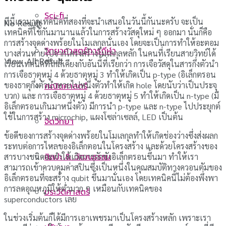
Sci-fi
ทีนี้เรามาดูเทคนิคที่สองที่จะนำเสนอในวันนี้กันนะครับ จะเป็น
No Result
เทคนิคที่ใช้กันมานานแล้วในการสร้างวัสดุใหม่ ๆ ออกมา นั่นก็คือ
การสร้างจุดด่างพร้อยในโมเลกุลนั่นเอง โดยจะเป็นการทำให้อะตอม
วิทยาศาสตร์การกีฬา
บางส่วนหายไปจากโครงสร้างโมเลกุลหลัก ในคนที่เรียนสายวิทย์ได้
View All Result
เรียนเทคนิคที่ใกล้เคียงกับอันนี้ที่เรียกว่า การเจือวัสดุในสารกึ่งตัวนำ
การเจือธาตุหมู่ 4 ด้วยธาตุหมู่ 3 ทำให้เกิดเป็น p-type (อิเล็กตรอน
ของธาตุกึ่งตัวนำหายไปหนึ่งตัวทำให้เกิด hole โดยนับว่าเป็นประจุ
คณิตศาสตร์
บวก) และ การเจือธาตุหมู่ 4 ด้วยธาตุหมู่ 5 ทำให้เกิดเป็น n-type (มี
อิเล็กตรอนเกินมาหนึ่งตัว) มีการนำ p-type และ n-type ไปประยุกต์
ใช้ในการสร้าง microchip, แผงโซล่าเซลล์, LED เป็นต้น
จิตวิทยา
ข้อดีของการสร้างจุดด่างพร้อยในโมเลกุลทำให้เกิดช่องว่างซึ่งส่งผลก
ระทบต่อการไหลของอิเล็กตอนในโครงสร้าง และด้วยโครงสร้างของ
ศิลปะ & วัฒนธรรม
สารบางชนิดจะทำให้เกิดการกักขังอิเล็กตรอนขึ้นมา ทำให้เรา
สามารถเข้าควบคุมค่าสปินซึ่งเป็นหนึ่งในคุณสมบัติทางควอนตัมของ
อิเล็กตรอนที่จะสร้าง qubit ขึ้นมานั่นเอง โดยเทคนิคนี้ไม่ต้องพึ่งพา
การลดอุณหภูมิให้ต่ำมาก ๆ เหมือนกับเทคนิคของ
ประวัติศาสตร์
superconductors เลย
ในช่วงเริ่มต้นก็ได้มีการเอาเพชรมาเป็นโครงสร้างหลัก เพราะเรา