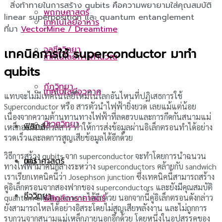
สิ่งท้าทายในการสร้าง qubits คือความพยายามใส่คุณสมบัติ
พฤกษศาสตร์
linear superposition และ quantum entanglement
เทคโนโลยีอาหาร
ที่มา
VectorMine / Dreamtime
จุลชีววิทยา
เทคนิคการใช้ superconductor มาทำ
เทคโนโลยีการคำนวณ
qubits
กีฏวิทยา
เทคโนโลยีอวกาศ
แทบจะไม่มีเทคโนโลยีใหม่ในโลกอันไหนที่ปฏิเสธการใช้
Superconductor หรือ สารตัวนำไฟฟ้ายิ่งยวด เลยแม้แต่น้อย
เนื่องจากความต้านทานทางไฟฟ้าที่ลดฮวบและการกีดกันสนามแม่
นิเวศวิทยา
ฟิสิกส์
เหล็กออกจากตัวสสาร ทำให้การส่งข้อมูลผ่านอิเล็กตรอนทำได้อย่าง
รวดเร็วและลดการสูญเสียข้อมูลได้อีกด้วย
วิธีการสร้าง qubits จาก superconductor จะทำโดยการนำฉนวน
ดาราศาสตร์
เคมี
ทางไฟฟ้ามาคั่นกลางระหว่าง superconductors คล้ายกับ sandwich
เราเรียกเทคนิคนี้ว่า Josephson junction ซึ่งเทคนิคนี้สามารถสร้าง
คู่อิเล็กตรอนจากสองฟากของ superconductors และยังมีคุณสมบัติ
ชีววิทยา
quantum entanglement ได้อีกด้วย นอกจากนี้คู่อิเล็กตรอนดังกล่าว
ฟิสิกส์ดาราศาสตร์
ยังสามารถไหลได้อย่างอิสระโดยไม่สูญเสียพลังงาน และไม่ถูกการ
รบกวนจากสนามแม่เหล็กภายนอกอีกด้วย โดยหนึ่งในอุปสรรคของ