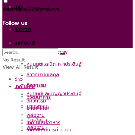
เคมี
theprincipia2021@gmail.com
ข่าว
Follow us
ชีววิทยา
เทคโนโลยี
วิทยาศาสตร์สุขภาพ
No Result
หุ่นยนต์และปัญญาประดิษฐ์
View All Result
ชีววิทยาโมเลกุล
ข่าว
วิศวกรรม
เทคโนโลยี
หุ่นยนต์และปัญญาประดิษฐ์
วิวัฒนาการ
วิศวกรรม
ยานพาหนะ
ยานพาหนะ
พลังงาน
สัตววิทยา
เทคโนโลยีอาหาร
พลังงาน
เทคโนโลยีการคำนวณ