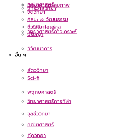
คณิตศาสตร์
วิทยาศาสตร์สุขภาพ
จักรวาลวิทยา
จิตวิทยา
ศิลปะ & วัฒนธรรม
ชีววิทยาโมเลกุล
ประวัติศาสตร์
วิทยาศาสตร์ดาวเคราะห์
ปรัชญา
วิวัฒนาการ
อื่น ๆ
สัตววิทยา
Sci-fi
พฤกษศาสตร์
วิทยาศาสตร์การกีฬา
จุลชีววิทยา
คณิตศาสตร์
กีฏวิทยา