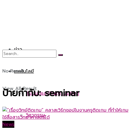
ข่าว
No Result
เทคโนโลยี
View All Result
ป้ายกำกับ:
seminar
หุ่นยนต์และปัญญาประดิษฐ์
วิศวกรรม
News