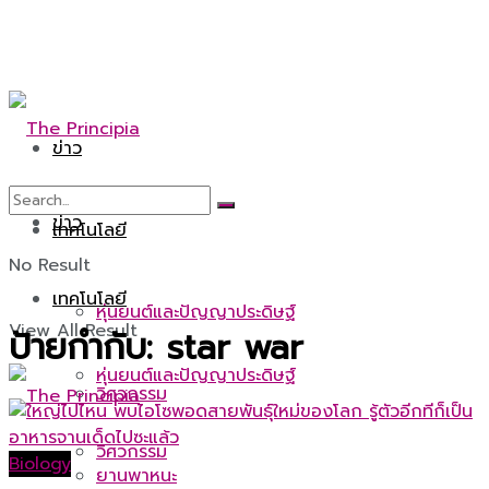
ข่าว
ข่าว
เทคโนโลยี
No Result
เทคโนโลยี
หุ่นยนต์และปัญญาประดิษฐ์
View All Result
ป้ายกำกับ:
star war
หุ่นยนต์และปัญญาประดิษฐ์
วิศวกรรม
วิศวกรรม
Biology
ยานพาหนะ