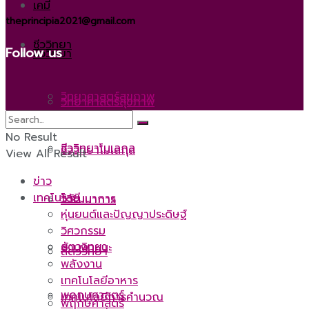
เคมี
theprincipia2021@gmail.com
ชีววิทยา
Follow us
ชีววิทยา
วิทยาศาสตร์สุขภาพ
วิทยาศาสตร์สุขภาพ
No Result
ชีววิทยาโมเลกุล
ชีววิทยาโมเลกุล
View All Result
ข่าว
เทคโนโลยี
วิวัฒนาการ
วิวัฒนาการ
หุ่นยนต์และปัญญาประดิษฐ์
วิศวกรรม
สัตววิทยา
ยานพาหนะ
สัตววิทยา
พลังงาน
เทคโนโลยีอาหาร
พฤกษศาสตร์
เทคโนโลยีการคำนวณ
พฤกษศาสตร์