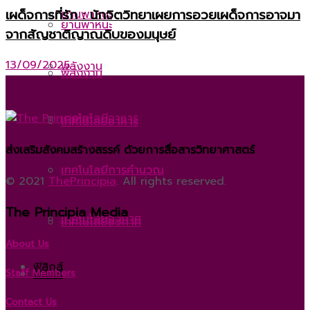
เผด็จการที่รัก : นักจิตวิทยาเผยการอวยเผด็จการอาจมา
ยานพาหนะ
ยานพาหนะ
จากสัญชาติญาณดิบของมนุษย์
13/09/2025
พลังงาน
พลังงาน
เทคโนโลยีอาหาร
เทคโนโลยีอาหาร
ส่งเสริมสังคมสร้างสรรค์ ด้วยการสื่อสารวิทยาศาสตร์
เทคโนโลยีการคำนวณ
เทคโนโลยีการคำนวณ
© 2021
ThePrincipia
. All rights reserved.
The Principia Media
เทคโนโลยีอวกาศ
เทคโนโลยีอวกาศ
About Us
ฟิสิกส์
ฟิสิกส์
Staff Members
Contact Us