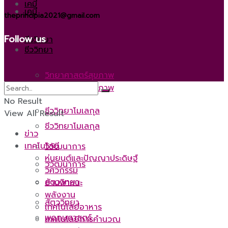
เคมี
เคมี
theprincipia2021@gmail.com
Follow us
ชีววิทยา
ชีววิทยา
วิทยาศาสตร์สุขภาพ
วิทยาศาสตร์สุขภาพ
No Result
ชีววิทยาโมเลกุล
View All Result
ชีววิทยาโมเลกุล
ข่าว
เทคโนโลยี
วิวัฒนาการ
หุ่นยนต์และปัญญาประดิษฐ์
วิวัฒนาการ
วิศวกรรม
สัตววิทยา
ยานพาหนะ
พลังงาน
สัตววิทยา
เทคโนโลยีอาหาร
พฤกษศาสตร์
เทคโนโลยีการคำนวณ