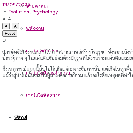
13/09/2025
ยานพาหนะ
in
Evolution
,
Psychology
A
A
A
A
พลังงาน
Reset
0
เทคโนโลยีอาหาร
สุภาษิตจีนโบราณกล่าวไว้ว่า “สถานการณ์สร้างวีรบุรุษ” ซึ่งหมายถึง
นครรัฐต่าง ๆ ในแผ่นดินจีนย่อมต้องมีบุรุษที่ได้รวบรวมแผ่นดินแล
ซึ่งเหตุการณ์แบบนี้นั้นไม่ได้เกิดแค่เฉพาะจีนเท่านั้น แต่เกิดในทุก
เทคโนโลยีการคำนวณ
แม้ว่าผู้นำคนนั้นจะเป็นผู้นำเผด็จการก็ตาม แล้วอะไรคือเหตุผลที่ทำให้
เทคโนโลยีอวกาศ
ฟิสิกส์
โจเซฟ สตาลิน