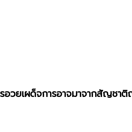
ผยการอวยเผด็จการอาจมาจากสัญชา