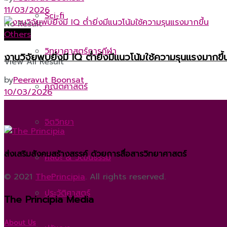
11/03/2026
Sci-fi
No Result
Others
วิทยาศาสตร์การกีฬา
งานวิจัยพบยิ่งมี IQ ต่ำยิ่งมีแนวโน้มใช้ความรุนแรงมากขึ้
View All Result
by
Peeravut Boonsat
คณิตศาสตร์
10/03/2026
จิตวิทยา
ส่งเสริมสังคมสร้างสรรค์ ด้วยการสื่อสารวิทยาศาสตร์
ศิลปะ & วัฒนธรรม
© 2021
ThePrincipia
. All rights reserved.
ประวัติศาสตร์
The Principia Media
About Us