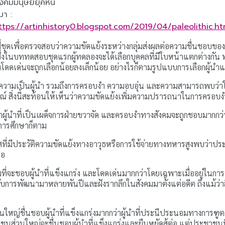
ังคมมนุษย์ยุคหิน
่มา :
ttps://artinhistory0.blogspot.com/2019/04/paleolithic.ht
ื่อตรวจสอบว่าความขัดแย้งระหว่างกลุ่มส่งผลต่อความชื่นชอบของคนอย
งในบททดสอบชุดแรกผู้ทดลองจะได้เลือกบุคคลที่มีใบหน้าแตกต่างกัน พบว
ที่โดดเด่นจะถูกเลือกน้อยลงเล็กน้อย อย่างไรก็ตามรูปแบบการเลือกผู้น
ามเป็นผู้นำ รวมถึงการครอบงำ ความอบอุ่น และความสามารถพบว่าในภาว
รณ์ สิ่งนี้สะท้อนให้เห็นว่าความขัดแย้งเพิ่มความปรารถนาในการครอบ
ผู้นำที่เป็นเผด็จการฝ่ายขวาจัด และครอบงำทางสังคมจะถูกชอบมากกว่าใน
การศึกษาก็ตาม
เทศที่มีประวัติความขัดแย้งทางอาวุธหรือการใช้จ่ายทางทหารสูงพบว่าป
แอ
่จะชอบผู้นำที่แข็งแกร่ง และโดดเด่นมากกว่าโดยเฉพาะเมื่ออยู่ในการขัด
าได้รับการพัฒนามาหลายพันปีและฝังรากลึกในสังคมมาตั้งแต่อดีต ถึงแม้ว
ญ่ชื่นชอบผู้นำที่แข็งแกร่งมากกว่าผู้นำที่ประนีประนอมทางการฑูต แต่
วนใหญ่จะชื่นชอบผู้นำที่แข็งแกร่งและยืนหยัดสู้ต่อ แต่ประชาชนที่