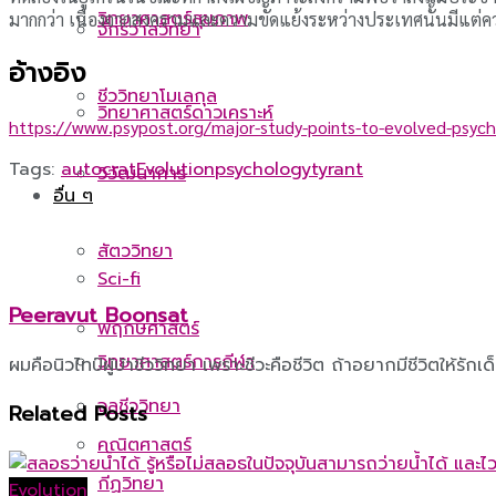
วิทยาศาสตร์สุขภาพ
มากกว่า เนื่องจากสงครามและความขัดแย้งระหว่างประเทศนั้นมีแต่ค
จักรวาลวิทยา
อ้างอิง
ชีววิทยาโมเลกุล
วิทยาศาสตร์ดาวเคราะห์
https://www.psypost.org/major-study-points-to-evolved-psych
Tags:
autocrat
Evolution
psychology
tyrant
วิวัฒนาการ
อื่น ๆ
สัตววิทยา
Sci-fi
Peeravut Boonsat
พฤกษศาสตร์
วิทยาศาสตร์การกีฬา
ผมคือนิวไทป์ผู้บ้าชีววิทยา เพราะชีวะคือชีวิต ถ้าอยากมีชีวิตให้รักเด
จุลชีววิทยา
Related
Posts
คณิตศาสตร์
กีฏวิทยา
Evolution