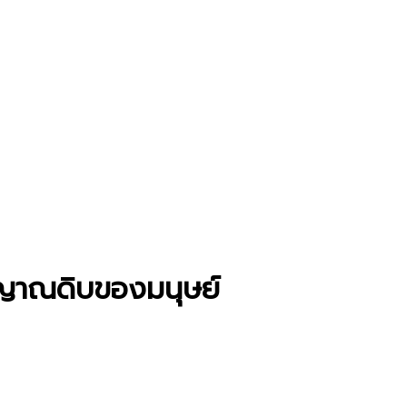
ติญาณดิบของมนุษย์