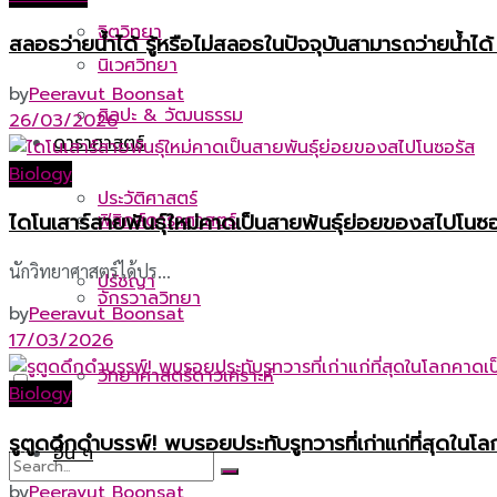
จิตวิทยา
สลอธว่ายน้ำได้ รู้หรือไม่สลอธในปัจจุบันสามารถว่ายน้ำได
นิเวศวิทยา
by
Peeravut Boonsat
ศิลปะ & วัฒนธรรม
26/03/2026
ดาราศาสตร์
Biology
ประวัติศาสตร์
ฟิสิกส์ดาราศาสตร์
ไดโนเสาร์สายพันธุ์ใหม่คาดเป็นสายพันธุ์ย่อยของสไปโนซ
นักวิทยาศาสตร์ได้ปร...
ปรัชญา
จักรวาลวิทยา
by
Peeravut Boonsat
17/03/2026
วิทยาศาสตร์ดาวเคราะห์
Biology
รูตูดดึกดำบรรพ์! พบรอยประทับรูทวารที่เก่าแก่ที่สุดใน
อื่น ๆ
by
Peeravut Boonsat