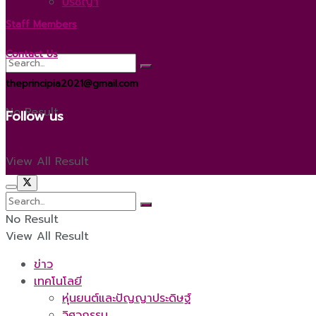
ปรัชญา
Staff Members
Contact Us
theprincipia2021@gmail.com
No Result
Follow us
View All Result
No Result
View All Result
ข่าว
เทคโนโลยี
หุ่นยนต์และปัญญาประดิษฐ์
วิศวกรรม