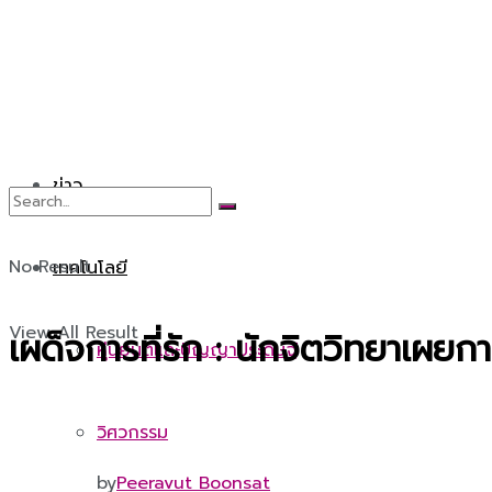
ข่าว
No Result
เทคโนโลยี
View All Result
เผด็จการที่รัก : นักจิตวิทยาเ
หุ่นยนต์และปัญญาประดิษฐ์
วิศวกรรม
by
Peeravut Boonsat