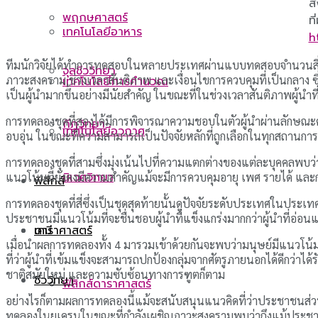
ส
พฤกษศาสตร์
ที
เทคโนโลยีอาหาร
h
ทีมนักวิจัยได้ทำการทดสอบในหลายประเทศผ่านแบบทดสอบจำนวนสี่ชุดเพ
จุลชีววิทยา
ภาวะสงคราม ช่วงเวลาสันติภาพ และเงื่อนไขการควบคุมที่เป็นกลาง ซึ่
เทคโนโลยีการคำนวณ
เป็นผู้นำมากขึ้นอย่างมีนัยสำคัญ ในขณะที่ในช่วงเวลาสันติภาพผู้นำ
การทดลองชุดที่สองได้มีการพิจารณาความชอบในตัวผู้นำผ่านลักษณะคว
กีฏวิทยา
เทคโนโลยีอวกาศ
อบอุ่น ในขณะที่ความสามารถเป็นปัจจัยหลักที่ถูกเลือกในทุกสถานกา
การทดลองชุดที่สามซึ่งมุ่งเน้นไปที่ความแตกต่างของแต่ละบุคคลพบว่า
นิเวศวิทยา
แนวโน้มนี้ยังคงมีความสำคัญแม้จะมีการควบคุมอายุ เพศ รายได้ และ
ฟิสิกส์
การทดลองชุดที่สี่ซึ่งเป็นชุดสุดท้ายนั้นดูปัจจัยระดับประเทศในประ
ประชาชนมีแนวโน้มที่จะชื่นชอบผู้นำที่แข็งแกร่งมากกว่าผู้นำที่อ่อน
ดาราศาสตร์
เคมี
เมื่อนำผลการทดลองทั้ง 4 มารวมเข้าด้วยกันจะพบว่ามนุษย์มีแนวโน้มที
ที่ว่าผู้นําที่เข้มแข็งจะสามารถปกป้องกลุ่มจากศัตรูภายนอกได้ดีกว่
ชาติสมัยใหม่ และความซับซ้อนทางการฑูตก็ตาม
ชีววิทยา
ฟิสิกส์ดาราศาสตร์
อย่างไรก็ตามผลการทดลองนี้แม้จะสนับสนุนแนวคิดที่ว่าประชาชนส่วนให
ทดลองในยูเครนในขณะที่กำลังเผชิญภาวะสงครามพบว่าถึงแม้ประชาชนส่