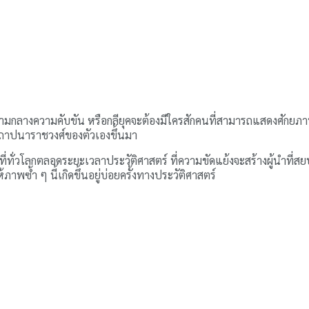
ท่ามกลางความคับขัน หรือกลียุคจะต้องมีใครสักคนที่สามารถแสดงศักยภาพ
ะสถาปนาราชวงศ์ของตัวเองขึ้นมา
พื้นที่ทั่วโลกตลอดระยะเวลาประวัติศาสตร์ ที่ความขัดแย้งจะสร้างผู้นำท
ภาพซ้ำ ๆ นี้เกิดขึ้นอยู่บ่อยครั้งทางประวัติศาสตร์
คิม อิล ซุง