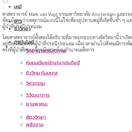
เคมี
ศาสตราจารย์ Mark van Vugt จากมหาวิทยาลัย Amsterdam และรองศา
ขัดแย้งพบว่าเหตุการณ์แบบนี้ไม่ใช่เพียงอุปทานหมู่ที่เกิดขึ้นซ้ำ ๆ 
ข่าว
ผู้นำที่ประนีประนอม
ชีววิทยา
โดยศาสตราจารย์ทั้งสองได้อธิบายที่มาของระบบทางจิตวิทยานี้ว่าเกิด
เทคโนโลยี
อยู่รอดได้มากกว่าผู้นำที่ประนีประนอม เมื่อเวลาผ่านไปสังคมมีกา
ครั้งที่ผู้นำที่สยบกลียุคมักมาพร้อมอำนาจเผด็จการ
วิทยาศาสตร์สุขภาพ
หุ่นยนต์และปัญญาประดิษฐ์
ชีววิทยาโมเลกุล
วิศวกรรม
วิวัฒนาการ
ยานพาหนะ
สัตววิทยา
พลังงาน